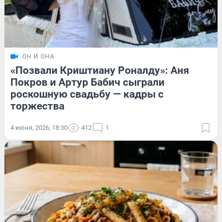
ОН И ОНА
«Позвали Криштиану Роналду»: Аня
Покров и Артур Бабич сыграли
роскошную свадьбу — кадры с
торжества
4 июня, 2026, 18:30
412
1