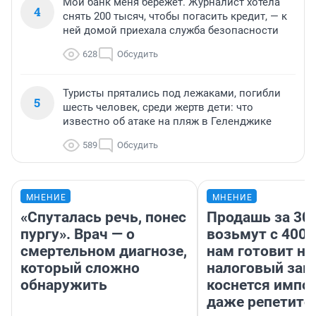
Мой банк меня бережет. Журналист хотела
4
снять 200 тысяч, чтобы погасить кредит, — к
ней домой приехала служба безопасности
628
Обсудить
Туристы прятались под лежаками, погибли
5
шесть человек, среди жертв дети: что
известно об атаке на пляж в Геленджике
589
Обсудить
МНЕНИЕ
МНЕНИЕ
«Спуталась речь, понес
Продашь за 300
пургу». Врач — о
возьмут с 4000
смертельном диагнозе,
нам готовит н
который сложно
налоговый зако
обнаружить
коснется импор
даже репетито