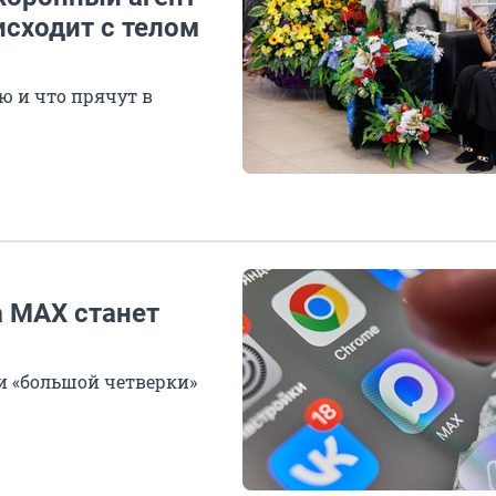
исходит с телом
ю и что прячут в
а MAX станет
и «большой четверки»