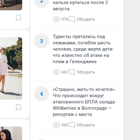
2
нельзя купаться после 2
августа
976
Обсудить
Туристы прятались под
3
лежаками, погибли шесть
человек, среди жертв дети:
что известно об атаке на
пляж в Геленджике
667
Обсудить
«Страшно, жить-то хочется».
4
Что происходит вокруг
атакованного БПЛА склада
Wildberries в Волгограде —
репортаж с места
662
Обсудить