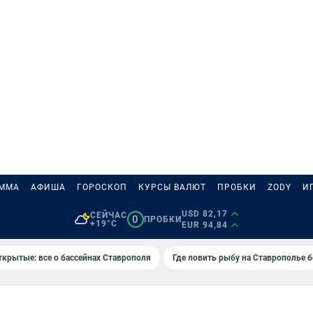
АММА
АФИША
ГОРОСКОП
КУРСЫ ВАЛЮТ
ПРОБКИ
ZODY
И
USD 82,17
СЕЙЧАС
0
ПРОБКИ
+19°C
EUR 94,84
ткрытые: все о бассейнах Ставрополя
Где ловить рыбу на Ставрополье 