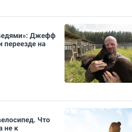
дведями»: Джефф
и переезде на
велосипед. Что
а не к