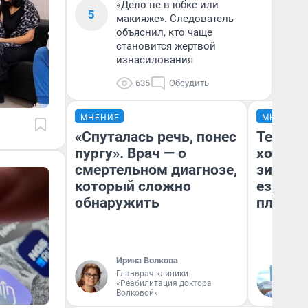
«Дело не в юбке или
5
макияже». Следователь
объяснил, кто чаще
становится жертвой
изнасилования
635
Обсудить
МНЕНИЕ
МНЕНИЕ
«Спуталась речь, понес
Тепло 
пургу». Врач — о
холодн
смертельном диагнозе,
зимой.
который сложно
ездит н
обнаружить
плюсы 
Ирина Волкова
Главврач клиники
Д
«Реабилитация доктора
Волковой»