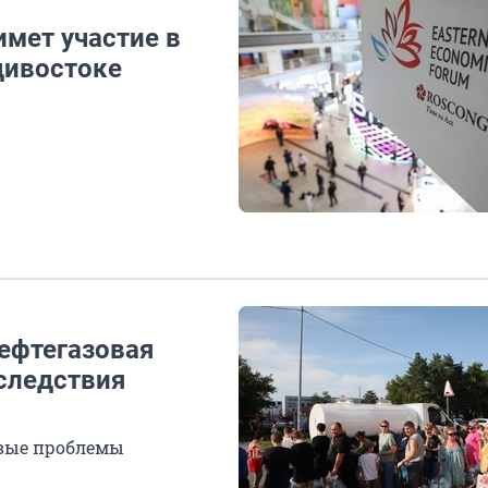
мет участие в
дивостоке
нефтегазовая
следствия
вые проблемы