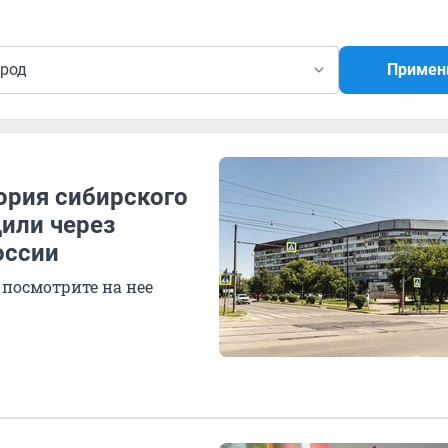
ород
Примен
ория сибирского
дили через
оссии
 посмотрите на нее