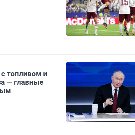
 с топливом и
за — главные
ным