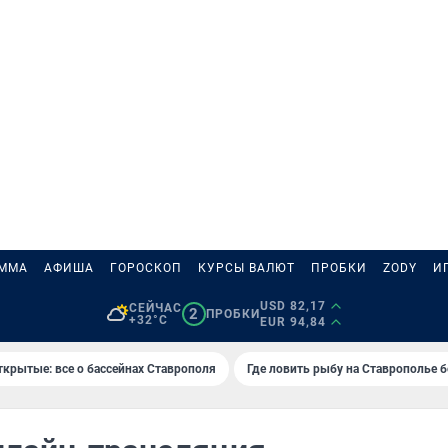
АММА
АФИША
ГОРОСКОП
КУРСЫ ВАЛЮТ
ПРОБКИ
ZODY
И
USD 82,17
СЕЙЧАС
2
ПРОБКИ
+32°C
EUR 94,84
ткрытые: все о бассейнах Ставрополя
Где ловить рыбу на Ставрополье 