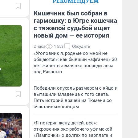
РЕКОМЕНДУЕМ
Кишечник был собран в
гармошку: в Югре кошечка
с тяжелой судьбой ищет
новый дом — ее история
2 часа
1 553
Обсудить
«Уголовник я, родные со мной не
общаются»: как бывший «афганец» 30
лет живет в землянке посреди леса
под Рязанью
Победили опухоль размером с яйцо и
вытащили младенца с того света.
Пять историй врачей из Тюмени со
счастливым концом
«Я потерял жену, детей, всё»:
откровения экс-рабочего уфимской
«Лампочки» о долгах по зарплате и