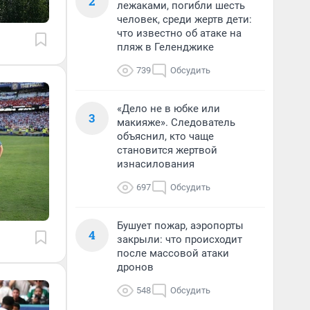
2
лежаками, погибли шесть
человек, среди жертв дети:
что известно об атаке на
пляж в Геленджике
739
Обсудить
«Дело не в юбке или
3
макияже». Следователь
объяснил, кто чаще
становится жертвой
изнасилования
697
Обсудить
Бушует пожар, аэропорты
4
закрыли: что происходит
после массовой атаки
дронов
548
Обсудить