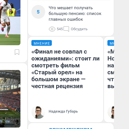
Что мешает получать
5
большую пенсию: список
главных ошибок
545
Обсудить
МНЕНИЕ
МНЕНИЕ
«Финал не совпал с
«Мы ви
ожиданиями»: стоит ли
Нолана
смотреть фильм
настро
«Старый орел» на
смотре
большом экране —
чтобы 
честная рецензия
выгляд
Надежда Губарь
На