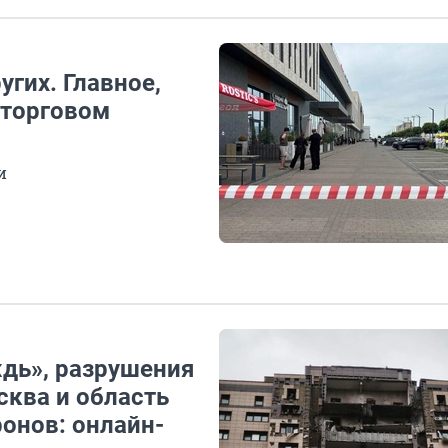
угих. Главное,
 торговом
и
дь», разрушения
сква и область
онов: онлайн-