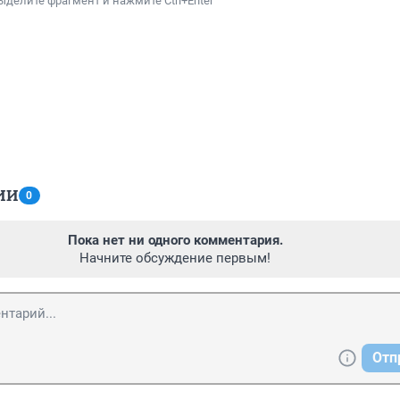
ыделите фрагмент и нажмите Ctrl+Enter
ИИ
0
Пока нет ни одного комментария.
Начните обсуждение первым!
Отп