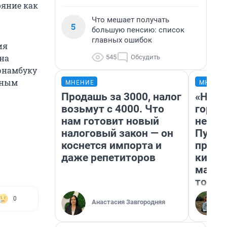
ояние как
Что мешает получать
5
большую пенсию: список
главных ошибок
ия
 на
545
Обсудить
ернамбуку
ьным
МНЕНИЕ
МНЕНИ
Продашь за 3000, налог
«Нет 
возьмут с 4000. Что
городо
нам готовит новый
недоф
налоговый закон — он
Путеш
коснется импорта и
проех
даже репетиторов
килом
машин
того
0
Анастасия Завгородняя