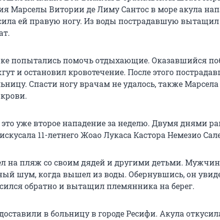
ия Марселы Витории де Лиму Сантос в море акула нап
сила ей правую ногу. Из воды пострадавшую вытащил 
ат.
шке попытались помочь отдыхающие. Оказавшийся по
гут и остановил кровотечение. После этого пострада
льницу. Спасти ногу врачам не удалось, также Марсел
 крови.
 это уже второе нападение за неделю. Двумя днями ра
искусала 11-летнего Жоао Лукаса Кастора Немезио Сале
 на пляж со своим дядей и другими детьми. Мужчин
ый шум, когда вышел из воды. Обернувшись, он увиде
осился обратно и вытащил племянника на берег.
доставили в больницу в городе Ресифи. Акула откусил