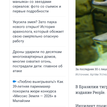
маньяка» со звездами
сериалов: фото со съемок и
первые подробности
Укусила змея? Зато паука
нового открыл! История
арахнолога, который обожает
свою смертельно опасную
работу
Дроны ударили по десяткам
многоквартирных домов,
многие охватил огонь,
пострадали дети: главное об
За последние 30 с лиш
атаке
Источник: 
Артём Устю
«Люблю выигрывать!» Как
В Бразилии тигр
39-летняя парикмахер
покорила жюри конкурса
издание People.
«Миссис Земля — 2026» в
Малайзии
Инцидент произ