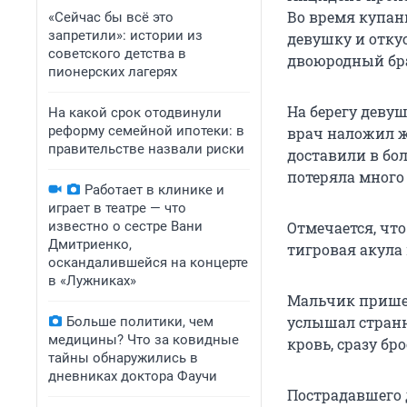
Во время купан
«Сейчас бы всё это
запретили»: истории из
девушку и отку
советского детства в
двоюродный бр
пионерских лагерях
На берегу деву
На какой срок отодвинули
реформу семейной ипотеки: в
врач наложил ж
правительстве назвали риски
доставили в бо
потеряла много
Работает в клинике и
играет в театре — что
известно о сестре Вани
Отмечается, что
Дмитриенко,
тигровая акула 
оскандалившейся на концерте
в «Лужниках»
Мальчик пришел
услышал странн
Больше политики, чем
медицины? Что за ковидные
кровь, сразу бр
тайны обнаружились в
дневниках доктора Фаучи
Пострадавшего 