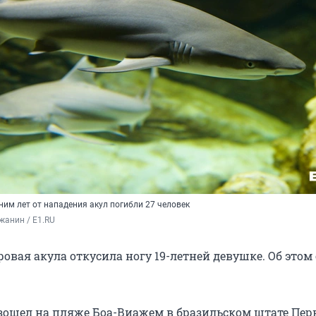
ним лет от нападения акул погибли 27 человек
жанин / E1.RU
овая акула откусила ногу 19-летней девушке. Об этом
ошел на пляже Боа-Виажем в бразильском штате Пер