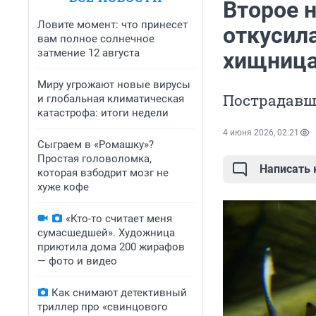
Второе н
Ловите момент: что принесет
откусила
вам полное солнечное
затмение 12 августа
хищница
Миру угрожают новые вирусы
Пострадавш
и глобальная климатическая
катастрофа: итоги недели
4 июня 2026, 02:21
Сыграем в «Ромашку»?
Простая головоломка,
Написать
которая взбодрит мозг не
хуже кофе
«Кто-то считает меня
сумасшедшей». Художница
приютила дома 200 жирафов
— фото и видео
Как снимают детективный
триллер про «свинцового