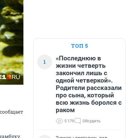
ТОП 5
«Последнюю в
1
жизни четверть
закончил лишь с
одной четверкой».
Родители рассказали
про сына, который
всю жизнь боролся с
раком
 сообщает
5 179
Обсудить
намбуку.