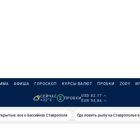
АММА
АФИША
ГОРОСКОП
КУРСЫ ВАЛЮТ
ПРОБКИ
ZODY
И
USD 82,17
СЕЙЧАС
2
ПРОБКИ
+32°C
EUR 94,84
ткрытые: все о бассейнах Ставрополя
Где ловить рыбу на Ставрополье 