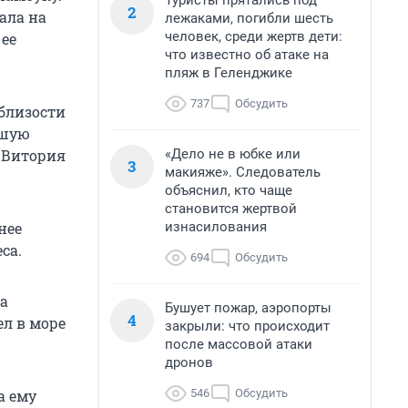
Туристы прятались под
2
ала на
лежаками, погибли шесть
человек, среди жертв дети:
ее
что известно об атаке на
пляж в Геленджике
737
Обсудить
близости
вшую
«Дело не в юбке или
а Витория
3
макияже». Следователь
объяснил, кто чаще
становится жертвой
изнасилования
нее
са.
694
Обсудить
а
Бушует пожар, аэропорты
4
л в море
закрыли: что происходит
после массовой атаки
дронов
546
Обсудить
а ему