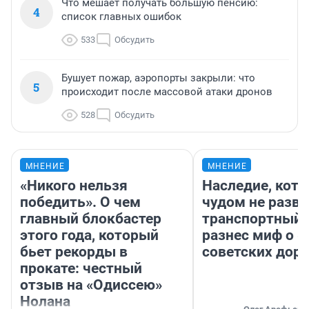
Что мешает получать большую пенсию:
4
список главных ошибок
533
Обсудить
Бушует пожар, аэропорты закрыли: что
5
происходит после массовой атаки дронов
528
Обсудить
МНЕНИЕ
МНЕНИЕ
«Никого нельзя
Наследие, кото
победить». О чем
чудом не разва
главный блокбастер
транспортный 
этого года, который
разнес миф о 
бьет рекорды в
советских доро
прокате: честный
отзыв на «Одиссею»
Нолана