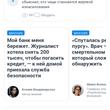
5
объяснил, кто чаще становится жертвой
изнасилования
591
Обсудить
МНЕНИЕ
МНЕНИЕ
Мой банк меня
«Спуталась реч
бережет. Журналист
пургу». Врач — 
хотела снять 200
смертельном д
тысяч, чтобы погасить
который слож
кредит, — к ней домой
обнаружить
приехала служба
безопасности
Ирина Волкова
Главврач клини
Ксения Владимирская
«Реабилитация 
Автор мнения
Волковой»