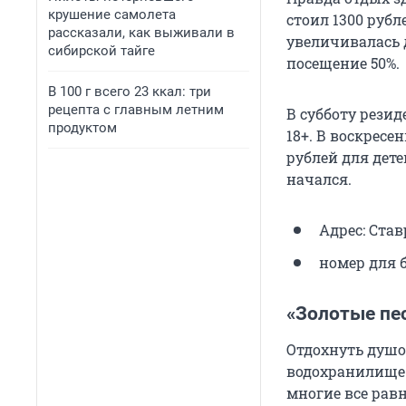
крушение самолета
стоил 1300 рубле
рассказали, как выживали в
увеличивалась д
сибирской тайге
посещение 50%.
В 100 г всего 23 ккал: три
рецепта с главным летним
В субботу рези
продуктом
18+. В воскресе
рублей для дете
начался.
Адрес: Став
номер для б
«Золотые пе
Отдохнуть душо
водохранилище 
многие все равн