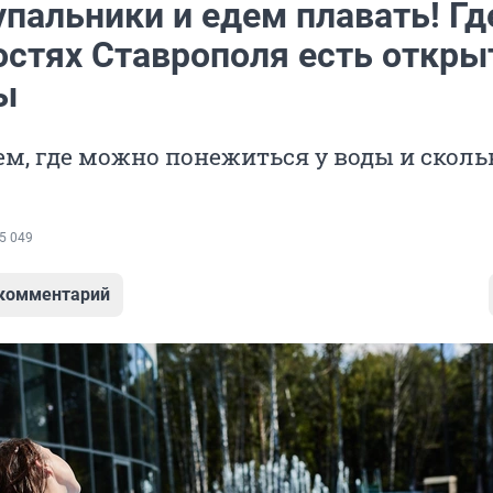
пальники и едем плавать! Гд
остях Ставрополя есть откр
ы
м, где можно понежиться у воды и скольк
5 049
 комментарий