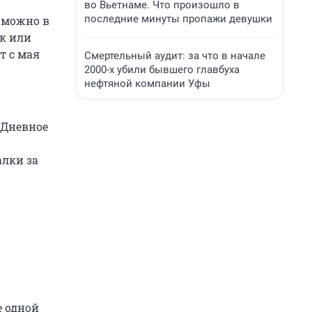
во Вьетнаме. Что произошло в
последние минуты пропажи девушки
 можно в
ик или
т с мая
Смертельный аудит: за что в начале
2000-х убили бывшего главбуха
нефтяной компании Уфы
 Дневное
алки за
е одной