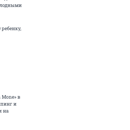
холодными
 ребенку,
а Mone» в
мпинг и
и на