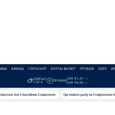
АММА
АФИША
ГОРОСКОП
КУРСЫ ВАЛЮТ
ПРОБКИ
ZODY
И
USD 81,41
СЕЙЧАС
0
ПРОБКИ
+18°C
EUR 94,06
ткрытые: все о бассейнах Ставрополя
Где ловить рыбу на Ставрополье 