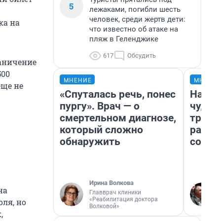
5
лежаками, погибли шесть
человек, среди жертв дети:
ка на
что известно об атаке на
пляж в Геленджике
617
Обсудить
раничение
500
МНЕНИЕ
МНЕНИ
еще не
«Спуталась речь, понес
Насле
пургу». Врач — о
чудом
смертельном диагнозе,
транс
который сложно
разне
обнаружить
совет
Ирина Волкова
на
Главврач клиники
«Реабилитация доктора
ля, но
Волковой»
,