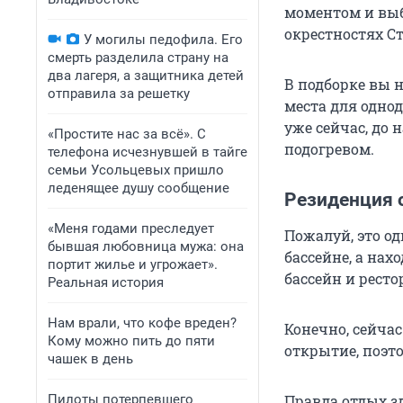
моментом и выб
окрестностях С
У могилы педофила. Его
смерть разделила страну на
два лагеря, а защитника детей
В подборке вы н
отправила за решетку
места для одно
уже сейчас, до 
«Простите нас за всё». С
подогревом.
телефона исчезнувшей в тайге
семьи Усольцевых пришло
леденящее душу сообщение
Резиденция 
«Меня годами преследует
Пожалуй, это од
бывшая любовница мужа: она
бассейне, а нах
портит жилье и угрожает».
бассейн и ресто
Реальная история
Нам врали, что кофе вреден?
Конечно, сейчас
Кому можно пить до пяти
открытие, поэт
чашек в день
Пилоты потерпевшего
Правда отдых з