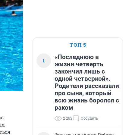
ТОП 5
«Последнюю в
1
жизни четверть
закончил лишь с
одной четверкой».
Родители рассказали
про сына, который
всю жизнь боролся с
раком
ро
2 282
Обсудить
е,
ться