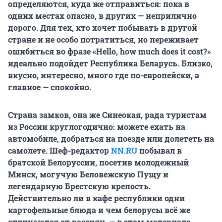
определяются, куда же отправиться: пока в
одних местах опасно, в других — неприлично
дорого. Для тех, кто хочет побывать в другой
стране и не особо потратиться, но переживает
ошибиться во фразе «Hello, how much does it cost?»
идеально подойдет Республика Беларусь. Близко,
вкусно, интересно, много где по-европейски, а
главное — спокойно.
Страна замков, она же Синеокая, рада туристам
из России круглогодично: можете ехать на
автомобиле, добраться на поезде или долететь на
самолете. Шеф-редактор
NN.RU
побывал в
братской Белоруссии, посетив молодежный
Минск, могучую Беловежскую Пущу и
легендарную Брестскую крепость.
Действительно ли в кафе республики одни
картофельные блюда и чем белорусы всё же
отличаются от россиян, — в этом материале.