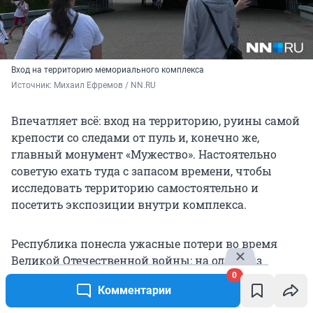
Вход на территорию мемориального комплекса
Источник: 
Михаил Ефремов / NN.RU
Впечатляет всё: вход на территорию, руины самой
крепости со следами от пуль и, конечно же,
главный монумент «Мужество». Настоятельно
советую ехать туда с запасом времени, чтобы
исследовать территорию самостоятельно и
посетить экспозиции внутри комплекса.
Республика понесла ужасные потери во время
Великой Отечественной войны: на одной из
экскурсий нам рассказали, что в те страшные
0
Комментарии
годы погиб каждый третий (!) белорус, сотни
деревень были сожжены дотла. Минск