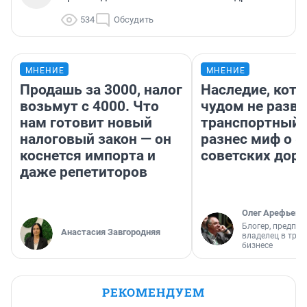
534
Обсудить
МНЕНИЕ
МНЕНИЕ
Продашь за 3000, налог
Наследие, кото
возьмут с 4000. Что
чудом не разва
нам готовит новый
транспортный 
налоговый закон — он
разнес миф о 
коснется импорта и
советских доро
даже репетиторов
Олег Арефьев
Блогер, предпри
Анастасия Завгородняя
владелец в тра
бизнесе
РЕКОМЕНДУЕМ