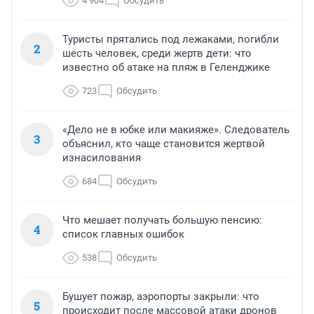
4 904
Обсудить
Туристы прятались под лежаками, погибли
2
шесть человек, среди жертв дети: что
известно об атаке на пляж в Геленджике
723
Обсудить
«Дело не в юбке или макияже». Следователь
3
объяснил, кто чаще становится жертвой
изнасилования
684
Обсудить
Что мешает получать большую пенсию:
4
список главных ошибок
538
Обсудить
Бушует пожар, аэропорты закрыли: что
5
происходит после массовой атаки дронов