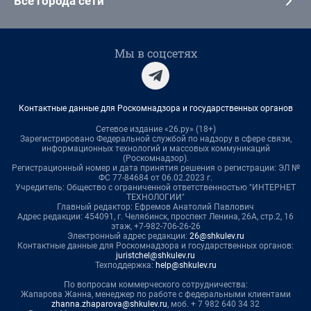
Все города сети
Мы в соцсетях
Контактные данные для Роскомнадзора и государственных органов
Сетевое издание «26.ру» (18+)
Зарегистрировано Федеральной службой по надзору в сфере связи,
информационных технологий и массовых коммуникаций
(Роскомнадзор).
Регистрационный номер и дата принятия решения о регистрации: ЭЛ №
ФС 77-84684 от 06.02.2023 г.
Учредитель: Общество с ограниченной ответственностью "ИНТЕРНЕТ
ТЕХНОЛОГИИ"
Главный редактор: Ефремов Анатолий Павлович
Адрес редакции: 454091, г. Челябинск, проспект Ленина, 26А, стр.2, 16
этаж, +7-982-706-26-26
Электронный адрес редакции:
26@shkulev.ru
Контактные данные для Роскомнадзора и государственных органов:
juristchel@shkulev.ru
Техподдержка:
help@shkulev.ru
По вопросам коммерческого сотрудничества:
Жапарова Жанна, менеджер по работе с федеральными клиентами
zhanna.zhaparova@shkulev.ru
, моб. + 7 982 640 34 32