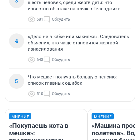
3
шесть человек, среди жертв дети: что
известно об атаке на пляж в Геленджике
681
Обсудить
«Дело не в юбке или макияже». Следователь
4
объяснил, кто чаще становится жертвой
изнасилования
643
Обсудить
Что мешает получать большую пенсию:
5
список главных ошибок
510
Обсудить
МНЕНИЕ
МНЕНИЕ
«Покупаешь кота в
«Машина прост
мешке»:
полетела». Вод