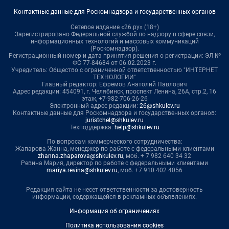
Контактные данные для Роскомнадзора и государственных органов
Сетевое издание «26.ру» (18+)
Зарегистрировано Федеральной службой по надзору в сфере связи,
информационных технологий и массовых коммуникаций
(Роскомнадзор).
Регистрационный номер и дата принятия решения о регистрации: ЭЛ №
ФС 77-84684 от 06.02.2023 г.
Учредитель: Общество с ограниченной ответственностью "ИНТЕРНЕТ
ТЕХНОЛОГИИ"
Главный редактор: Ефремов Анатолий Павлович
Адрес редакции: 454091, г. Челябинск, проспект Ленина, 26А, стр.2, 16
этаж, +7-982-706-26-26
Электронный адрес редакции:
26@shkulev.ru
Контактные данные для Роскомнадзора и государственных органов:
juristchel@shkulev.ru
Техподдержка:
help@shkulev.ru
По вопросам коммерческого сотрудничества:
Жапарова Жанна, менеджер по работе с федеральными клиентами
zhanna.zhaparova@shkulev.ru
, моб. + 7 982 640 34 32
Ревина Мария, директор по работе с федеральными клиентами
mariya.revina@shkulev.ru
, моб. +7 910 402 4056
Редакция сайта не несет ответственности за достоверность
информации, содержащейся в рекламных объявлениях.
Информация об ограничениях
Политика использования cookies