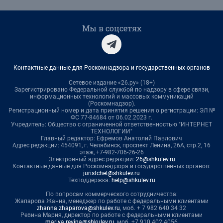
Мы в соцсетях
Контактные данные для Роскомнадзора и государственных органов
Сетевое издание «26.ру» (18+)
Зарегистрировано Федеральной службой по надзору в сфере связи,
информационных технологий и массовых коммуникаций
(Роскомнадзор).
Регистрационный номер и дата принятия решения о регистрации: ЭЛ №
ФС 77-84684 от 06.02.2023 г.
Учредитель: Общество с ограниченной ответственностью "ИНТЕРНЕТ
ТЕХНОЛОГИИ"
Главный редактор: Ефремов Анатолий Павлович
Адрес редакции: 454091, г. Челябинск, проспект Ленина, 26А, стр.2, 16
этаж, +7-982-706-26-26
Электронный адрес редакции:
26@shkulev.ru
Контактные данные для Роскомнадзора и государственных органов:
juristchel@shkulev.ru
Техподдержка:
help@shkulev.ru
По вопросам коммерческого сотрудничества:
Жапарова Жанна, менеджер по работе с федеральными клиентами
zhanna.zhaparova@shkulev.ru
, моб. + 7 982 640 34 32
Ревина Мария, директор по работе с федеральными клиентами
mariya.revina@shkulev.ru
, моб. +7 910 402 4056