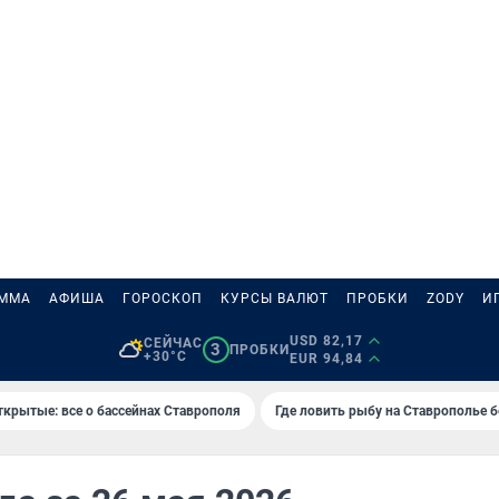
АММА
АФИША
ГОРОСКОП
КУРСЫ ВАЛЮТ
ПРОБКИ
ZODY
И
USD 82,17
СЕЙЧАС
3
ПРОБКИ
+30°C
EUR 94,84
ткрытые: все о бассейнах Ставрополя
Где ловить рыбу на Ставрополье 