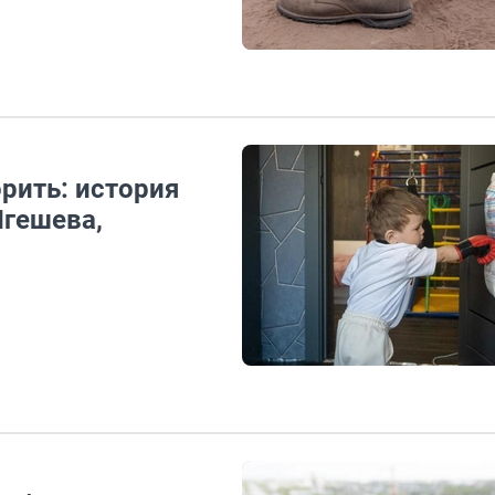
орить: история
Игешева,