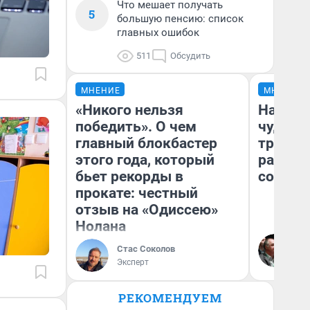
Что мешает получать
5
большую пенсию: список
главных ошибок
511
Обсудить
МНЕНИЕ
МНЕНИЕ
«Никого нельзя
Наслед
победить». О чем
чудом 
главный блокбастер
трансп
этого года, который
разнес
бьет рекорды в
советс
прокате: честный
отзыв на «Одиссею»
Нолана
Ол
Бл
Стас Соколов
вл
Эксперт
би
РЕКОМЕНДУЕМ