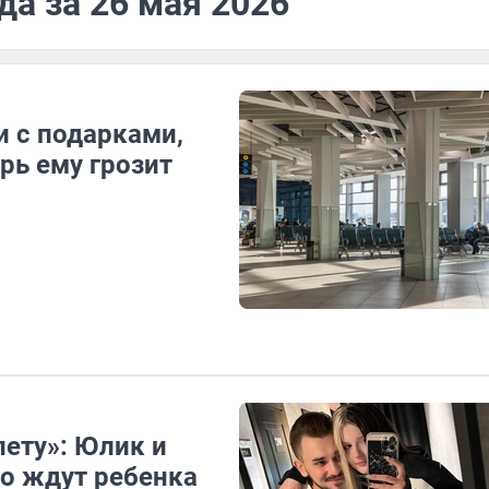
да за 26 мая 2026
и с подарками,
рь ему грозит
лету»: Юлик и
о ждут ребенка