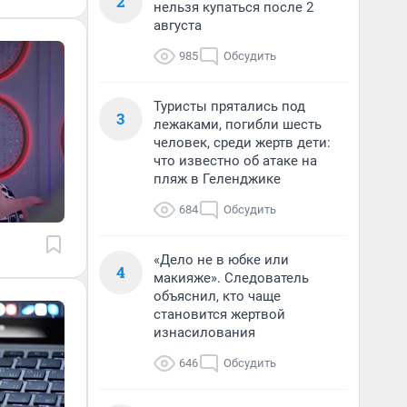
2
нельзя купаться после 2
августа
985
Обсудить
Туристы прятались под
3
лежаками, погибли шесть
человек, среди жертв дети:
что известно об атаке на
пляж в Геленджике
684
Обсудить
«Дело не в юбке или
4
макияже». Следователь
объяснил, кто чаще
становится жертвой
изнасилования
646
Обсудить