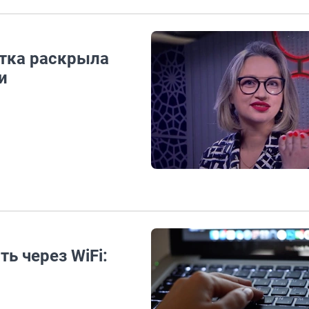
тка раскрыла
и
ь через WiFi:
я