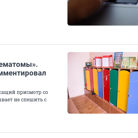
гематомы».
омментировал
жащий присмотр со
ывает не спешить с