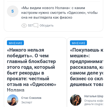
«Мы видим нового Нолана»: с каким
5
настроем нужно смотреть «Одиссею», чтобы
она не выглядела как фиаско
537
Обсудить
МНЕНИЕ
МНЕНИЕ
«Никого нельзя
«Покупаешь ко
победить». О чем
мешке»:
главный блокбастер
предпринимат
этого года, который
рассказала, как
бьет рекорды в
самом деле ус
прокате: честный
бизнес со скл
отзыв на «Одиссею»
дешевых това
Нолана
Наталья Шорох
Стас Соколов
Открыла кофейн
Эксперт
деньги соцразв