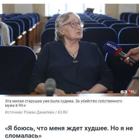
Эта милая старушка уже была судима. За убийство собственного
мужа в
90-х
Источник: 
Роман Данилкин / 63.RU
«Я боюсь, что меня ждет худшее. Но я не
сломалась»