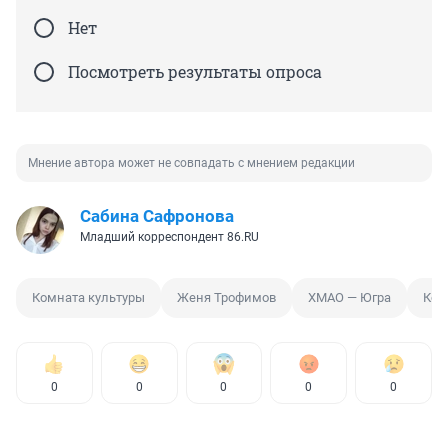
Нет
Посмотреть результаты опроса
Мнение автора может не совпадать с мнением редакции
Сабина Сафронова
Младший корреспондент 86.RU
Комната культуры
Женя Трофимов
ХМАО — Югра
Кон
0
0
0
0
0