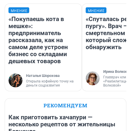
МНЕНИЕ
МНЕНИЕ
«Покупаешь кота в
«Спуталась реч
мешке»:
пургу». Врач — 
предприниматель
смертельном д
рассказала, как на
который слож
самом деле устроен
обнаружить
бизнес со складами
дешевых товаров
Ирина Волкова
Наталья Шорохова
Главврач клини
Открыла кофейную точку на
«Реабилитация 
деньги соцразвития
Волковой»
РЕКОМЕНДУЕМ
Как приготовить хачапури —
несколько рецептов от жительницы