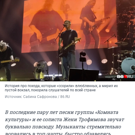
История про поезда, которые «ссорили» влюбленных, а мирил их
пустой вокзал, покорила слушателей по всей стране
Источник: 
Сабина Сафронова / 86.RU
В последние пару лет песни группы «Комната
культуры» и ее солиста Жени Трофимова звучат
буквально повсюду. Музыканты стремительно
ворвались в топ-чарты, быстро обзаведясь