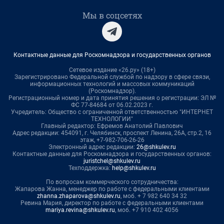
Мы в соцсетях
Контактные данные для Роскомнадзора и государственных органов
Сетевое издание «26.ру» (18+)
Зарегистрировано Федеральной службой по надзору в сфере связи,
информационных технологий и массовых коммуникаций
(Роскомнадзор).
Регистрационный номер и дата принятия решения о регистрации: ЭЛ №
ФС 77-84684 от 06.02.2023 г.
Учредитель: Общество с ограниченной ответственностью "ИНТЕРНЕТ
ТЕХНОЛОГИИ"
Главный редактор: Ефремов Анатолий Павлович
Адрес редакции: 454091, г. Челябинск, проспект Ленина, 26А, стр.2, 16
этаж, +7-982-706-26-26
Электронный адрес редакции:
26@shkulev.ru
Контактные данные для Роскомнадзора и государственных органов:
juristchel@shkulev.ru
Техподдержка:
help@shkulev.ru
По вопросам коммерческого сотрудничества:
Жапарова Жанна, менеджер по работе с федеральными клиентами
zhanna.zhaparova@shkulev.ru
, моб. + 7 982 640 34 32
Ревина Мария, директор по работе с федеральными клиентами
mariya.revina@shkulev.ru
, моб. +7 910 402 4056