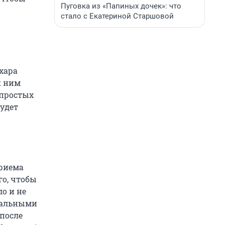
Пуговка из «Папиных дочек»: что
стало с Екатериной Старшовой
хара
к ним
 простых
будет
приема
го, чтобы
о и не
рмальными
 после