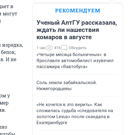
дает в
РЕКОМЕНДУЕМ
и могут
я
Ученый АлтГУ рассказала,
ждать ли нашествия
комаров в августе
 изредка,
1 час
816
Обсудить
 белок,
«Четыре месяца больничных»: в
в. И не
Ярославле автомобилист изувечил
пассажира «Яавтобуса»
Соль земли забайкальской.
Нижегородцевы
ом у
имер
«Не хочется в это верить». Как
ми.
сложилась судьба «следователя на
золотом Lexus» после скандала в
Екатеринбурге
нно
 чтобы