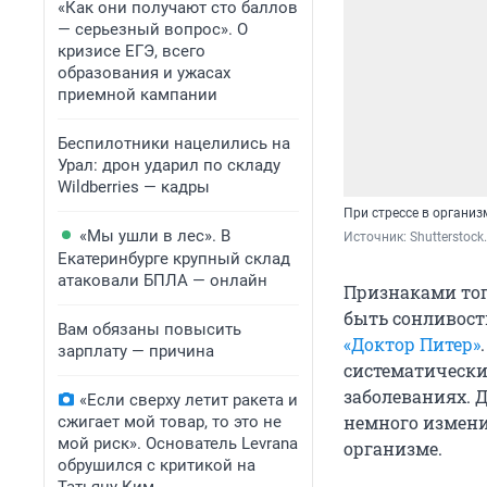
«Как они получают сто баллов
— серьезный вопрос». О
кризисе ЕГЭ, всего
образования и ужасах
приемной кампании
Беспилотники нацелились на
Урал: дрон ударил по складу
Wildberries — кадры
При стрессе в органи
«Мы ушли в лес». В
Источник: 
Shutterstoc
Екатеринбурге крупный склад
атаковали БПЛА — онлайн
Признаками того
быть сонливость
Вам обязаны повысить
«Доктор Питер»
зарплату — причина
систематически
заболеваниях. 
«Если сверху летит ракета и
немного измени
сжигает мой товар, то это не
мой риск». Основатель Levrana
организме.
обрушился с критикой на