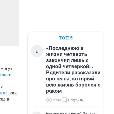
ТОП 5
«Последнюю в
1
жизни четверть
закончил лишь с
одной четверкой».
 могут
Родители рассказали
ывает
про сына, который
всю жизнь боролся с
ых
раком
нила
, как,
зы в
2 643
Обсудить