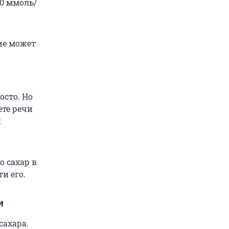
,0 ммоль/
ие может
осто. Но
ете речи
й
о сахар в
и его.
и
сахара.