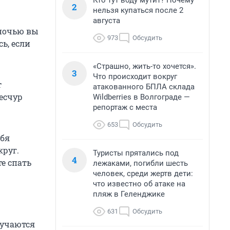
Кто тут воду мутит? Почему
2
нельзя купаться после 2
августа
 ночью вы
973
Обсудить
ь, если
«Страшно, жить-то хочется».
3
Что происходит вокруг
т
атакованного БПЛА склада
ресчур
Wildberries в Волгограде —
репортаж с места
653
Обсудить
ебя
круг.
Туристы прятались под
4
е спать
лежаками, погибли шесть
человек, среди жертв дети:
что известно об атаке на
пляж в Геленджике
631
Обсудить
лучаются