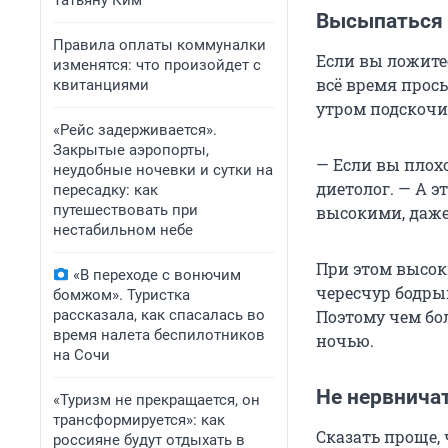
Татьяну Ким
Высыпаться
Правила оплаты коммуналки
Если вы ложитес
изменятся: что произойдет с
всё время просы
квитанциями
утром подскочи
«Рейс задерживается».
Закрытые аэропорты,
— Если вы плох
неудобные ночевки и сутки на
диетолог. — А э
пересадку: как
путешествовать при
высокими, даже 
нестабильном небе
При этом высок
«В переходе с вонючим
чересчур бодры
бомжом». Туристка
рассказала, как спасалась во
Поэтому чем бол
время налета беспилотников
ночью.
на Сочи
Не нервнича
«Туризм не прекращается, он
трансформируется»: как
Сказать проще, 
россияне будут отдыхать в