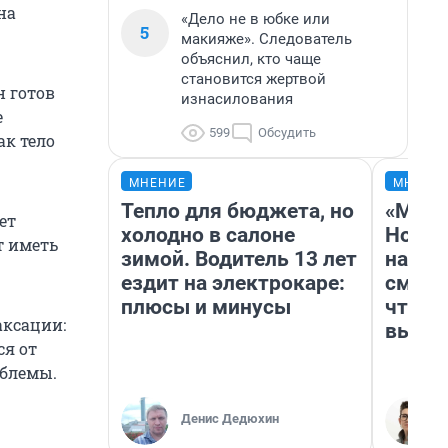
на
«Дело не в юбке или
5
макияже». Следователь
объяснил, кто чаще
становится жертвой
н готов
изнасилования
е
599
Обсудить
к тело
МНЕНИЕ
МНЕНИ
Тепло для бюджета, но
«Мы в
ет
холодно в салоне
Нолан
т иметь
зимой. Водитель 13 лет
настр
ездит на электрокаре:
смотр
плюсы и минусы
чтобы
аксации:
выгля
ся от
облемы.
Денис Дедюхин