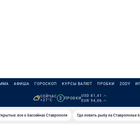
АММА
АФИША
ГОРОСКОП
КУРСЫ ВАЛЮТ
ПРОБКИ
ZODY
И
USD 81,41
СЕЙЧАС
3
ПРОБКИ
+27°C
EUR 94,06
ткрытые: все о бассейнах Ставрополя
Где ловить рыбу на Ставрополье 