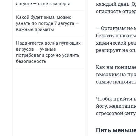
каждый день. Од
августе — ответ эксперта
опасность опре
Какой будет зима, можно
узнать по погоде 7 августа —
— Организм не м
важные приметы
бежать, спасать
химической реа
Надвигается волна пугающих
вирусов — ученые
реагирует на оп
потребовали срочно усилить
безопасность
Как вы понимает
высоким на про
самые неприятн
Чтобы прийти в
йогу, медитаци
стрессовой сит
Пить меньше