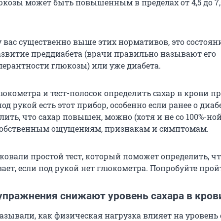
юкозы может быть повышенным в пределах от 4,5 до 7
у вас существенно выше этих нормативов, это состоян
азвитие преддиабета (врачи правильно называют его
ерантности глюкозы) или уже диабета.
юкометра и тест-полосок определить сахар в крови пр
 под рукой есть этот прибор, особенно если ранее о диаб
лить, что сахар повышен, можно (хотя и не со 100%-но
собственным ощущениям, признакам и симптомам.
ковали простой тест, который поможет определить, чт
ет, если под рукой нет глюкометра. Попробуйте пройт
упражнения снижают уровень сахара в кров
азывали, как физическая нагрузка влияет на уровень 