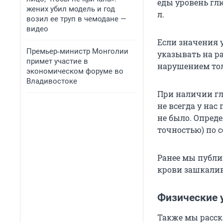
еды уровень гл
жених убил модель и год
л.
возил ее труп в чемодане —
видео
Если значения 
Премьер‑министр Монголии
указывать на р
примет участие в
нарушением тол
экономическом форуме во
Владивостоке
При наличии гл
не всегда у нас
не было. Опреде
точностью) по 
Ранее мы публи
крови зашкалива
Физические 
Также мы расск