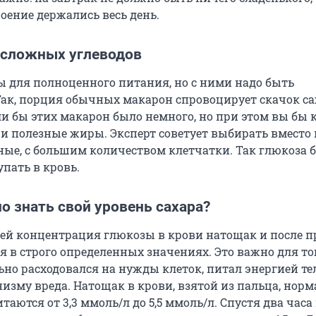
оение держались весь день.
 сложных углеводов
 для полноценного питания, но с ними надо быть
ак, порция обычных макарон спровоцирует скачок са
ли бы этих макарон было немного, но при этом вы бы 
 и полезные жиры. Эксперт советует выбирать вместо
ные, с большим количеством клетчатки. Так глюкоза 
пать в кровь.
о знать свой уровень сахара?
ей концентрация глюкозы в крови натощак и после 
я в строго определенных значениях. Это важно для то
но расходовался на нужды клеток, питал энергией тел
изму вреда. Натощак в крови, взятой из пальца, но
аются от 3,3 ммоль/л до 5,5 ммоль/л. Спустя два часа