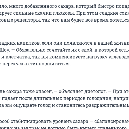
ило, много добавленного сахара, который быстро попа
ирует сильные скачки глюкозы. При этом сладкие сок
овые рецепторы, так что вам будет всё время хотетьс
сладких напитков, если они появляются в вашей жизни
Шоу. — Обязательно сочетайте их с едой, в которой есть
и клетчатка, так вы компенсируете нагрузку углеводо
 перекуса активно двигаться.
ь сахара тоже опасен, — объясняет диетолог. — При эт
 падает после длительных периодов голодания, напр
гда вы ощущаете голод и становитесь раздражительны
соб стабилизировать уровень сахара — сбалансирова
ажно: на завтрак не должно быть ничего сладенького,