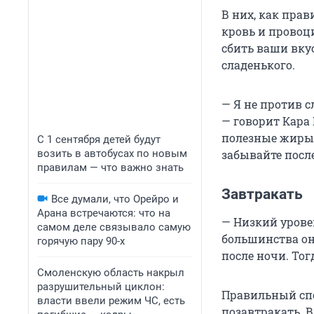
В них, как прав
кровь и провоц
сбить ваши вкус
сладенького.
— Я не против 
— говорит Кара 
полезные жиры 
С 1 сентября детей будут
возить в автобусах по новым
забывайте после
правилам — что важно знать
Завтракать
Все думали, что Орейро и
Арана встречаются: что на
— Низкий уровен
самом деле связывало самую
большинства он
горячую пару 90-х
после ночи. То
Смоленскую область накрыл
разрушительный циклон:
Правильный спо
власти ввели режим ЧС, есть
позавтракать. В