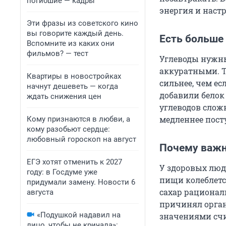
погибшие — кадры
энергия и настр
Эти фразы из советского кино
вы говорите каждый день.
Есть больше
Вспомните из каких они
фильмов? — тест
Углеводы нужны
аккуратными. Т
Квартиры в новостройках
сильнее, чем ес
начнут дешеветь — когда
добавили белок
ждать снижения цен
углеводов слож
медленнее посту
Кому признаются в любви, а
кому разобьют сердце:
любовный гороскоп на август
Почему важн
ЕГЭ хотят отменить к 2027
У здоровых люд
году: в Госдуме уже
пищи колеблетс
придумали замену. Новости 6
сахар рациональ
августа
причинял орган
«Подушкой надавил на
значениями счит
лицо, чтобы не кричала»: