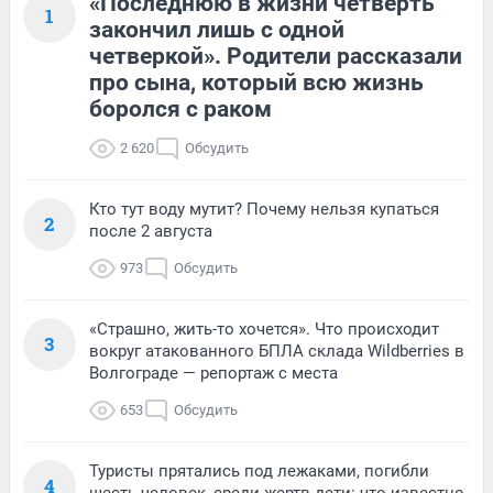
«Последнюю в жизни четверть
1
закончил лишь с одной
четверкой». Родители рассказали
про сына, который всю жизнь
боролся с раком
2 620
Обсудить
Кто тут воду мутит? Почему нельзя купаться
2
после 2 августа
973
Обсудить
«Страшно, жить-то хочется». Что происходит
3
вокруг атакованного БПЛА склада Wildberries в
Волгограде — репортаж с места
653
Обсудить
Туристы прятались под лежаками, погибли
4
шесть человек, среди жертв дети: что известно