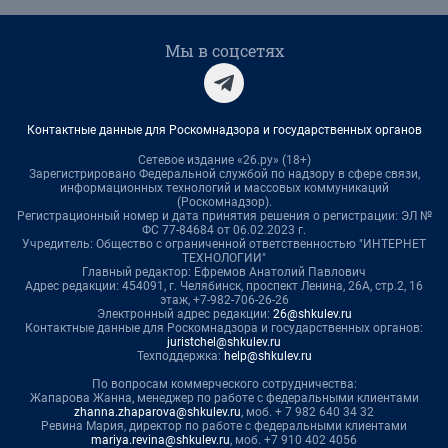
Мы в соцсетях
Контактные данные для Роскомнадзора и государственных органов
Сетевое издание «26.ру» (18+)
Зарегистрировано Федеральной службой по надзору в сфере связи,
информационных технологий и массовых коммуникаций
(Роскомнадзор).
Регистрационный номер и дата принятия решения о регистрации: ЭЛ №
ФС 77-84684 от 06.02.2023 г.
Учредитель: Общество с ограниченной ответственностью "ИНТЕРНЕТ
ТЕХНОЛОГИИ"
Главный редактор: Ефремов Анатолий Павлович
Адрес редакции: 454091, г. Челябинск, проспект Ленина, 26А, стр.2, 16
этаж, +7-982-706-26-26
Электронный адрес редакции:
26@shkulev.ru
Контактные данные для Роскомнадзора и государственных органов:
juristchel@shkulev.ru
Техподдержка:
help@shkulev.ru
По вопросам коммерческого сотрудничества:
Жапарова Жанна, менеджер по работе с федеральными клиентами
zhanna.zhaparova@shkulev.ru
, моб. + 7 982 640 34 32
Ревина Мария, директор по работе с федеральными клиентами
mariya.revina@shkulev.ru
, моб. +7 910 402 4056