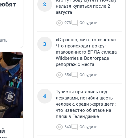
Кто тут воду мутит? Почему
2
любят
нельзя купаться после 2
августа
973
Обсудить
«Страшно, жить-то хочется».
дить
3
Что происходит вокруг
атакованного БПЛА склада
Wildberries в Волгограде —
репортаж с места
654
Обсудить
Туристы прятались под
4
лежаками, погибли шесть
человек, среди жертв дети:
что известно об атаке на
пляж в Геленджике
640
Обсудить
ый