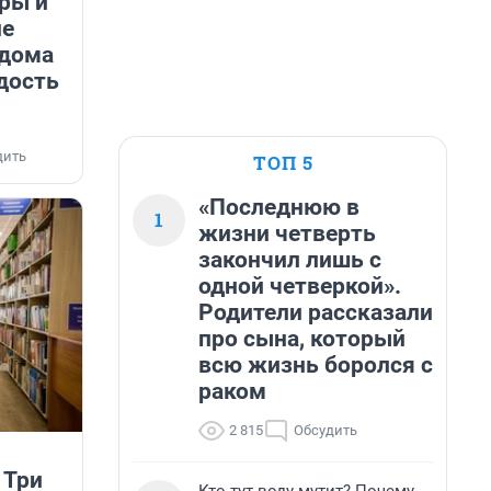
ры и
не
 дома
адость
дить
ТОП 5
«Последнюю в
1
жизни четверть
закончил лишь с
одной четверкой».
Родители рассказали
про сына, который
всю жизнь боролся с
раком
2 815
Обсудить
 Три