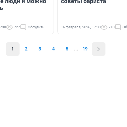
е люди и можно
советы бариста
ть
5:30
727
Обсудить
16 февраля, 2026, 17:00
710
Об
1
2
3
4
5
...
19