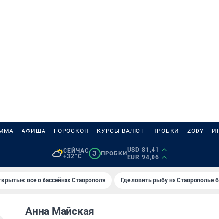
АММА
АФИША
ГОРОСКОП
КУРСЫ ВАЛЮТ
ПРОБКИ
ZODY
И
USD 81,41
СЕЙЧАС
3
ПРОБКИ
+32°C
EUR 94,06
ткрытые: все о бассейнах Ставрополя
Где ловить рыбу на Ставрополье 
Анна Майская