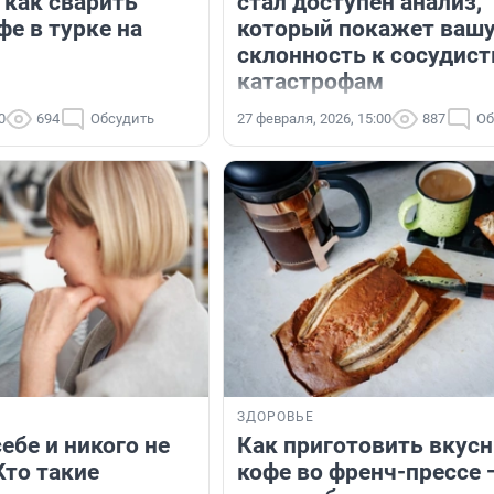
 как сварить
стал доступен анализ,
е в турке на
который покажет ваш
склонность к сосудис
катастрофам
0
694
Обсудить
27 февраля, 2026, 15:00
887
Об
ЗДОРОВЬЕ
ебе и никого не
Как приготовить вкус
Кто такие
кофе во френч-прессе 