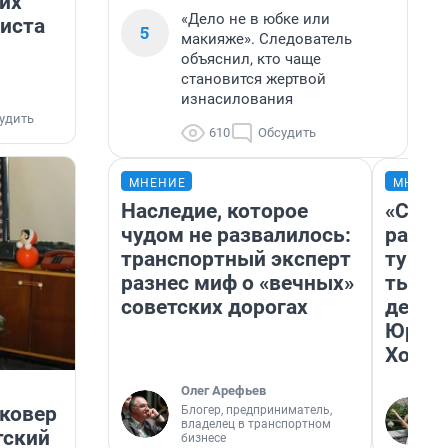
их
«Дело не в юбке или
риста
5
макияже». Следователь
объяснил, кто чаще
становится жертвой
изнасилования
удить
610
Обсудить
МНЕНИЕ
МНЕНИ
Наследие, которое
«Слив
чудом не развалилось:
разоч
транспортный эксперт
турис
разнес миф о «вечных»
тысяч
советских дорогах
день 
Юрско
Хогва
Олег Арефьев
 ковер
Блогер, предприниматель,
владелец в транспортном
тский
бизнесе