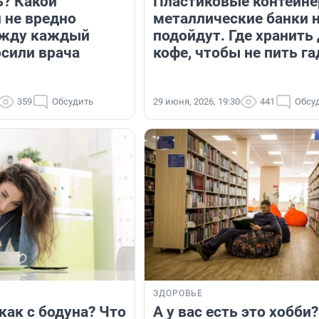
? Какой
Пластиковые контейне
 не вредно
металлические банки 
ажду каждый
подойдут. Где хранить
осили врача
кофе, чтобы не пить г
359
Обсудить
29 июня, 2026, 19:30
441
Обсу
ЗДОРОВЬЕ
как с бодуна? Что
А у вас есть это хобби?