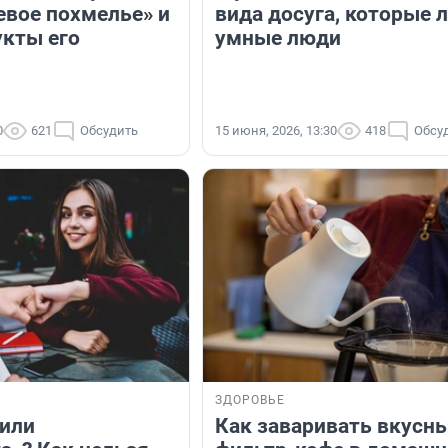
евое похмелье» и
вида досуга, которые 
укты его
умные люди
0
621
Обсудить
15 июня, 2026, 13:30
418
Обсу
ЗДОРОВЬЕ
 или
Как заваривать вкусн