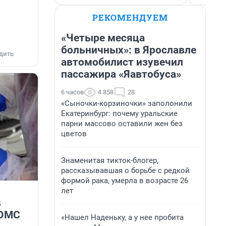
РЕКОМЕНДУЕМ
«Четыре месяца
больничных»: в Ярославле
дить
автомобилист изувечил
пассажира «Яавтобуса»
6 часов
4 858
28
«Сыночки-корзиночки» заполонили
Екатеринбург: почему уральские
парни массово оставили жен без
цветов
Знаменитая тикток-блогер,
рассказывавшая о борьбе с редкой
формой рака, умерла в возрасте 26
лет
в
 ОМС
«Нашел Наденьку, а у нее пробита