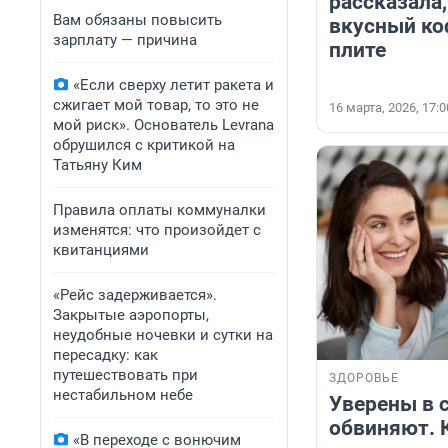
рассказала,
Вам обязаны повысить
вкусный коф
зарплату — причина
плите
«Если сверху летит ракета и
сжигает мой товар, то это не
16 марта, 2026, 17:0
мой риск». Основатель Levrana
обрушился с критикой на
Татьяну Ким
Правила оплаты коммуналки
изменятся: что произойдет с
квитанциями
«Рейс задерживается».
Закрытые аэропорты,
неудобные ночевки и сутки на
пересадку: как
путешествовать при
ЗДОРОВЬЕ
нестабильном небе
Уверены в с
обвиняют. 
«В переходе с вонючим