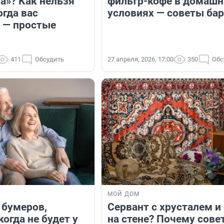
а»? Как нельзя
фильтр-кофе в домашн
огда вас
условиях — советы ба
, — простые
411
Обсудить
27 апреля, 2026, 17:00
350
Обс
МОЙ ДОМ
 бумеров,
Сервант с хрусталем и
огда не будет у
на стене? Почему сове