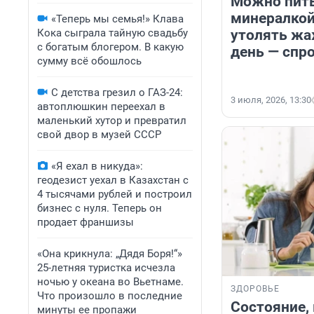
Можно пить
минералкой
«Теперь мы семья!» Клава
Кока сыграла тайную свадьбу
утолять ж
с богатым блогером. В какую
день — спр
сумму всё обошлось
С детства грезил о ГАЗ-24:
3 июля, 2026, 13:30
автоплюшкин переехал в
маленький хутор и превратил
свой двор в музей СССР
«Я ехал в никуда»:
геодезист уехал в Казахстан с
4 тысячами рублей и построил
бизнес с нуля. Теперь он
продает франшизы
«Она крикнула: „Дядя Боря!“»
25-летняя туристка исчезла
ночью у океана во Вьетнаме.
ЗДОРОВЬЕ
Что произошло в последние
Состояние, 
минуты ее пропажи