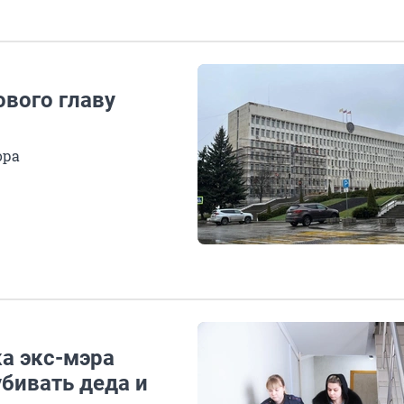
ового главу
ора
ка экс-мэра
убивать деда и