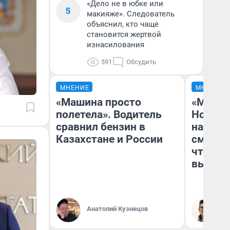
«Дело не в юбке или
5
макияже». Следователь
объяснил, кто чаще
становится жертвой
изнасилования
591
Обсудить
МНЕНИЕ
МНЕНИЕ
«Машина просто
«Мы ви
полетела». Водитель
Нолана
сравнил бензин в
настро
Казахстане и России
смотре
чтобы 
выгляд
Анатолий Кузнецов
На