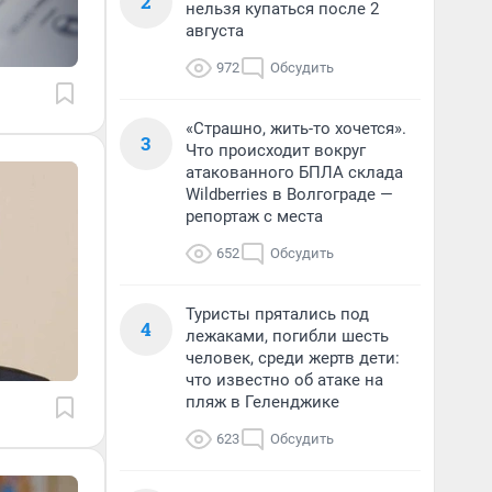
2
нельзя купаться после 2
августа
972
Обсудить
«Страшно, жить-то хочется».
3
Что происходит вокруг
атакованного БПЛА склада
Wildberries в Волгограде —
репортаж с места
652
Обсудить
Туристы прятались под
4
лежаками, погибли шесть
человек, среди жертв дети:
что известно об атаке на
пляж в Геленджике
623
Обсудить