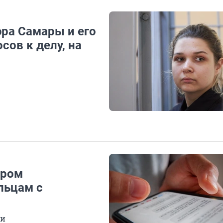
эра Самары и его
сов к делу, на
эром
льцам с
ки