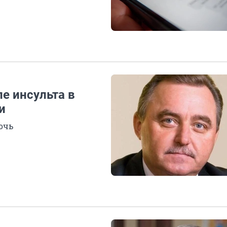
е инсульта в
и
очь