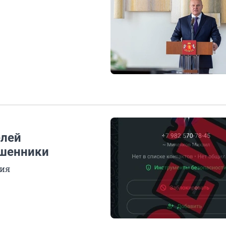
елей
ошенники
ния