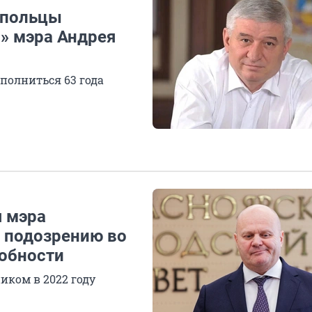
ропольцы
» мэра Андрея
исполниться 63 года
я мэра
о подозрению во
робности
иком в 2022 году