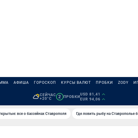
АММА
АФИША
ГОРОСКОП
КУРСЫ ВАЛЮТ
ПРОБКИ
ZODY
И
USD 81,41
СЕЙЧАС
2
ПРОБКИ
+20°C
EUR 94,06
ткрытые: все о бассейнах Ставрополя
Где ловить рыбу на Ставрополье 