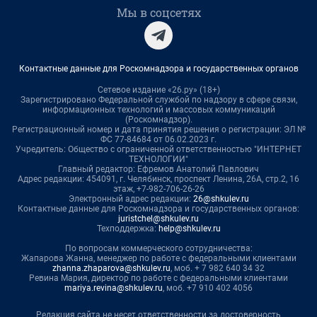
Мы в соцсетях
Контактные данные для Роскомнадзора и государственных органов
Сетевое издание «26.ру» (18+)
Зарегистрировано Федеральной службой по надзору в сфере связи,
информационных технологий и массовых коммуникаций
(Роскомнадзор).
Регистрационный номер и дата принятия решения о регистрации: ЭЛ №
ФС 77-84684 от 06.02.2023 г.
Учредитель: Общество с ограниченной ответственностью "ИНТЕРНЕТ
ТЕХНОЛОГИИ"
Главный редактор: Ефремов Анатолий Павлович
Адрес редакции: 454091, г. Челябинск, проспект Ленина, 26А, стр.2, 16
этаж, +7-982-706-26-26
Электронный адрес редакции:
26@shkulev.ru
Контактные данные для Роскомнадзора и государственных органов:
juristchel@shkulev.ru
Техподдержка:
help@shkulev.ru
По вопросам коммерческого сотрудничества:
Жапарова Жанна, менеджер по работе с федеральными клиентами
zhanna.zhaparova@shkulev.ru
, моб. + 7 982 640 34 32
Ревина Мария, директор по работе с федеральными клиентами
mariya.revina@shkulev.ru
, моб. +7 910 402 4056
Редакция сайта не несет ответственности за достоверность