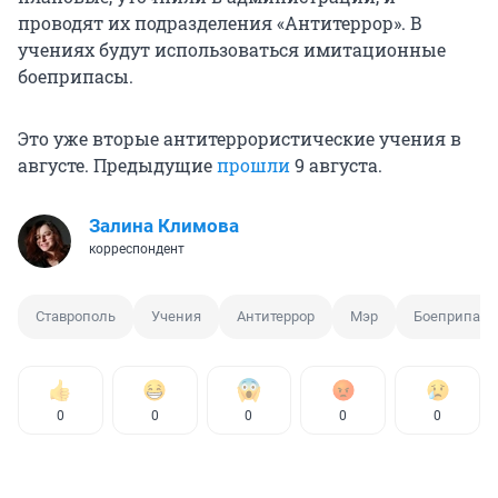
проводят их подразделения «Антитеррор». В
учениях будут использоваться имитационные
боеприпасы.
Это уже вторые антитеррористические учения в
августе. Предыдущие
прошли
9 августа.
Залина Климова
корреспондент
Ставрополь
Учения
Антитеррор
Мэр
Боеприпас
0
0
0
0
0