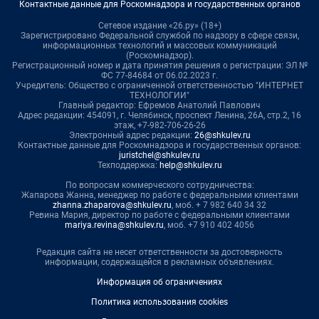
Контактные данные для Роскомнадзора и государственных органов
Сетевое издание «26.ру» (18+)
Зарегистрировано Федеральной службой по надзору в сфере связи,
информационных технологий и массовых коммуникаций
(Роскомнадзор).
Регистрационный номер и дата принятия решения о регистрации: ЭЛ №
ФС 77-84684 от 06.02.2023 г.
Учредитель: Общество с ограниченной ответственностью "ИНТЕРНЕТ
ТЕХНОЛОГИИ"
Главный редактор: Ефремов Анатолий Павлович
Адрес редакции: 454091, г. Челябинск, проспект Ленина, 26А, стр.2, 16
этаж, +7-982-706-26-26
Электронный адрес редакции:
26@shkulev.ru
Контактные данные для Роскомнадзора и государственных органов:
juristchel@shkulev.ru
Техподдержка:
help@shkulev.ru
По вопросам коммерческого сотрудничества:
Жапарова Жанна, менеджер по работе с федеральными клиентами
zhanna.zhaparova@shkulev.ru
, моб. + 7 982 640 34 32
Ревина Мария, директор по работе с федеральными клиентами
mariya.revina@shkulev.ru
, моб. +7 910 402 4056
Редакция сайта не несет ответственности за достоверность
информации, содержащейся в рекламных объявлениях.
Информация об ограничениях
Политика использования cookies