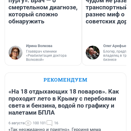
пургу». Врач — о
чудом не разва
смертельном диагнозе,
транспортный 
который сложно
разнес миф о 
обнаружить
советских доро
Ирина Волкова
Олег Арефьев
Главврач клиники
Блогер, предпри
«Реабилитация доктора
владелец в тра
Волковой»
бизнесе
РЕКОМЕНДУЕМ
«На 18 отдыхающих 18 поваров». Как
проходит лето в Крыму с перебоями
света и бензина, водой по графику и
налетами БПЛА
6 августа
100 101
16
«Так неожиданно и приятно». Героиня мема