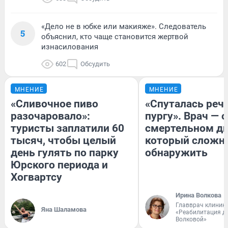
«Дело не в юбке или макияже». Следователь
5
объяснил, кто чаще становится жертвой
изнасилования
602
Обсудить
МНЕНИЕ
МНЕНИЕ
«Сливочное пиво
«Спуталась речь
разочаровало»:
пургу». Врач — о
туристы заплатили 60
смертельном ди
тысяч, чтобы целый
который сложн
день гулять по парку
обнаружить
Юрского периода и
Хогвартсу
Ирина Волкова
Главврач клиник
Яна Шаламова
«Реабилитация д
Волковой»