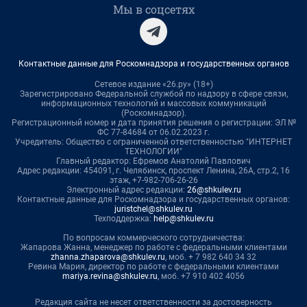
Мы в соцсетях
Контактные данные для Роскомнадзора и государственных органов
Сетевое издание «26.ру» (18+)
Зарегистрировано Федеральной службой по надзору в сфере связи,
информационных технологий и массовых коммуникаций
(Роскомнадзор).
Регистрационный номер и дата принятия решения о регистрации: ЭЛ №
ФС 77-84684 от 06.02.2023 г.
Учредитель: Общество с ограниченной ответственностью "ИНТЕРНЕТ
ТЕХНОЛОГИИ"
Главный редактор: Ефремов Анатолий Павлович
Адрес редакции: 454091, г. Челябинск, проспект Ленина, 26А, стр.2, 16
этаж, +7-982-706-26-26
Электронный адрес редакции:
26@shkulev.ru
Контактные данные для Роскомнадзора и государственных органов:
juristchel@shkulev.ru
Техподдержка:
help@shkulev.ru
По вопросам коммерческого сотрудничества:
Жапарова Жанна, менеджер по работе с федеральными клиентами
zhanna.zhaparova@shkulev.ru
, моб. + 7 982 640 34 32
Ревина Мария, директор по работе с федеральными клиентами
mariya.revina@shkulev.ru
, моб. +7 910 402 4056
Редакция сайта не несет ответственности за достоверность