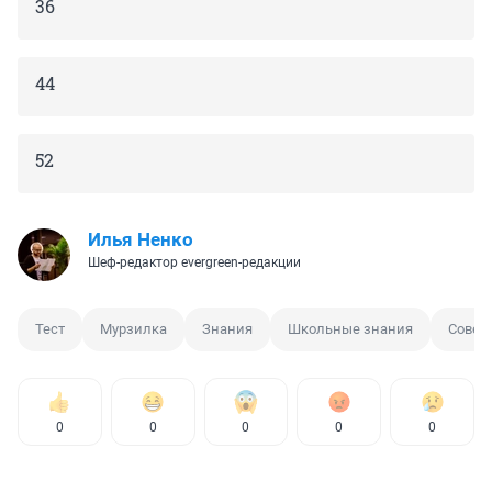
36
44
52
Илья Ненко
Шеф-редактор evergreen-редакции
Тест
Мурзилка
Знания
Школьные знания
Совет
0
0
0
0
0