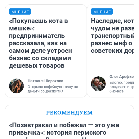
МНЕНИЕ
МНЕНИЕ
«Покупаешь кота в
Наследие, кото
мешке»:
чудом не разва
предприниматель
транспортный 
рассказала, как на
разнес миф о 
самом деле устроен
советских доро
бизнес со складами
дешевых товаров
Олег Арефьев
Наталья Шорохова
Блогер, предпри
Открыла кофейную точку на
владелец в тра
деньги соцразвития
бизнесе
РЕКОМЕНДУЕМ
«Позавтракал и побежал — это уже
привычка»: история пермского