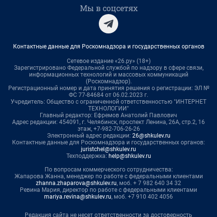
Мы в соцсетях
Контактные данные для Роскомнадзора и государственных органов
Сетевое издание «26.ру» (18+)
Зарегистрировано Федеральной службой по надзору в сфере связи,
информационных технологий и массовых коммуникаций
(Роскомнадзор).
Регистрационный номер и дата принятия решения о регистрации: ЭЛ №
ФС 77-84684 от 06.02.2023 г.
Учредитель: Общество с ограниченной ответственностью "ИНТЕРНЕТ
ТЕХНОЛОГИИ"
Главный редактор: Ефремов Анатолий Павлович
Адрес редакции: 454091, г. Челябинск, проспект Ленина, 26А, стр.2, 16
этаж, +7-982-706-26-26
Электронный адрес редакции:
26@shkulev.ru
Контактные данные для Роскомнадзора и государственных органов:
juristchel@shkulev.ru
Техподдержка:
help@shkulev.ru
По вопросам коммерческого сотрудничества:
Жапарова Жанна, менеджер по работе с федеральными клиентами
zhanna.zhaparova@shkulev.ru
, моб. + 7 982 640 34 32
Ревина Мария, директор по работе с федеральными клиентами
mariya.revina@shkulev.ru
, моб. +7 910 402 4056
Редакция сайта не несет ответственности за достоверность