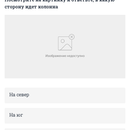
сторону идет колонна
На север
На юг