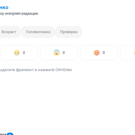
нко
ор evergreen-редакции
Возраст
Головоломка
Проверка
0
0
0
ыделите фрагмент и нажмите Ctrl+Enter