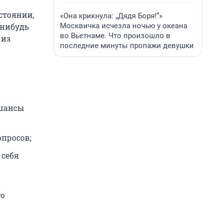
стоянии,
«Она крикнула: „Дядя Боря!“»
Москвичка исчезла ночью у океана
-нибудь
во Вьетнаме. Что произошло в
 из
последние минуты пропажи девушки
 шансы
опросов;
 себя
то