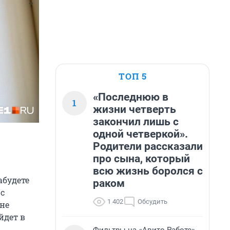
ТОП 5
«Последнюю в
1
жизни четверть
закончил лишь с
одной четверкой».
Родители рассказали
про сына, который
всю жизнь боролся с
абудете
раком
 с
1 402
Обсудить
не
йдет в