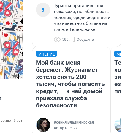
Туристы прятались под
5
лежаками, погибли шесть
человек, среди жертв дети:
что известно об атаке на
пляж в Геленджике
585
Обсудить
МНЕНИЕ
МНЕНИ
Мой банк меня
Тепло
бережет. Журналист
холод
хотела снять 200
зимой
тысяч, чтобы погасить
ездит
кредит, — к ней домой
плюсы
приехала служба
м
безопасности
ройден 5 раз
Ксения Владимирская
Автор мнения