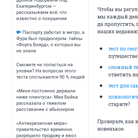
дронов подорвали под
Екатеринбургом —
Чтобы вы регул
рассказываем всё, что
мы каждый день
известно о покушении
да пропустить,
наших недавних
Паспарту работал в метро, а
Фура был продюсером: тайны
«Форта Боярд», о которых вы
тест по гео
не знали
путешестве
Сможете не попасться на
сложный те
уловки? На вопросах этого
ответить на
теста спотыкаются 90 % людей
тест для с
«Меня постоянно держали
психологич
ниже плинтуса»: Миа Бойка
рассказала о тяжелом
старите?
расставании с абьюзером
Проверьте, как 
«Антикризисная мера»:
новенькое.
правительство временно
разрешило продажу и ввоз