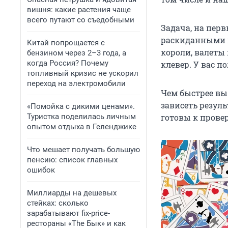
вишня: какие растения чаще
всего путают со съедобными
Задача, на перв
раскиданными к
Китай попрощается с
короли, валеты 
бензином через 2–3 года, а
когда Россия? Почему
клевер. У вас п
топливный кризис не ускорил
переход на электромобили
Чем быстрее вы 
зависеть резуль
«Помойка с дикими ценами».
Туристка поделилась личным
готовы к провер
опытом отдыха в Геленджике
Что мешает получать большую
пенсию: список главных
ошибок
Миллиарды на дешевых
стейках: сколько
зарабатывают fix-price-
рестораны «The Бык» и как