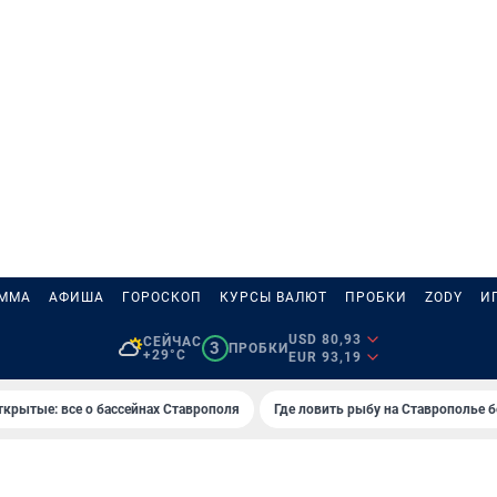
АММА
АФИША
ГОРОСКОП
КУРСЫ ВАЛЮТ
ПРОБКИ
ZODY
И
USD 80,93
СЕЙЧАС
3
ПРОБКИ
+29°C
EUR 93,19
ткрытые: все о бассейнах Ставрополя
Где ловить рыбу на Ставрополье 