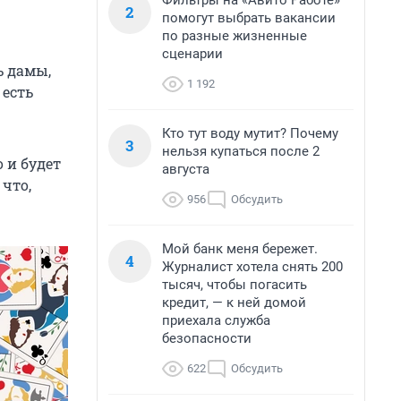
Фильтры на «Авито Работе»
2
помогут выбрать вакансии
по разные жизненные
сценарии
ь дамы,
1 192
 есть
Кто тут воду мутит? Почему
3
нельзя купаться после 2
 и будет
августа
 что,
956
Обсудить
Мой банк меня бережет.
4
Журналист хотела снять 200
тысяч, чтобы погасить
кредит, — к ней домой
приехала служба
безопасности
622
Обсудить