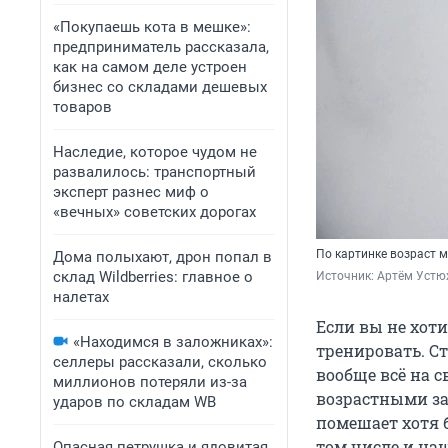
«Покупаешь кота в мешке»:
предприниматель рассказала,
как на самом деле устроен
бизнес со складами дешевых
товаров
Наследие, которое чудом не
развалилось: транспортный
эксперт разнес миф о
«вечных» советских дорогах
По картинке возраст м
Дома полыхают, дрон попал в
склад Wildberries: главное о
Источник: 
Артём Устю
налетах
Если вы не хоти
«Находимся в заложниках»:
тренировать. Ст
селлеры рассказали, сколько
вообще всё на с
миллионов потеряли из-за
возрастными за
ударов по складам WB
помешает хотя 
том числе и на
Опасная петрушка и ядовитая