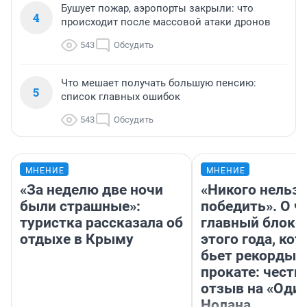
Бушует пожар, аэропорты закрыли: что
4
происходит после массовой атаки дронов
543
Обсудить
Что мешает получать большую пенсию:
5
список главных ошибок
543
Обсудить
МНЕНИЕ
МНЕНИЕ
«За неделю две ночи
«Никого нельз
были страшные»:
победить». О ч
туристка рассказала об
главный блокб
отдыхе в Крыму
этого года, ко
бьет рекорды 
прокате: честн
отзыв на «Оди
Нолана