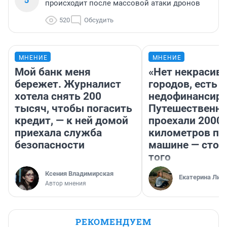
происходит после массовой атаки дронов
520
Обсудить
МНЕНИЕ
МНЕНИЕ
Мой банк меня
«Нет некрасив
бережет. Журналист
городов, есть
хотела снять 200
недофинансиро
тысяч, чтобы погасить
Путешественн
кредит, — к ней домой
проехали 2000
приехала служба
километров по 
безопасности
машине — стои
того
Ксения Владимирская
Екатерина Лит
Автор мнения
РЕКОМЕНДУЕМ