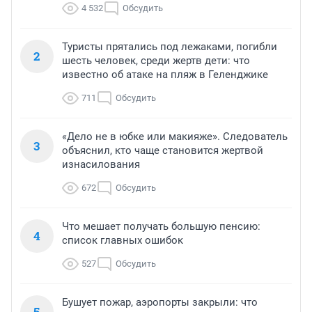
4 532
Обсудить
Туристы прятались под лежаками, погибли
2
шесть человек, среди жертв дети: что
известно об атаке на пляж в Геленджике
711
Обсудить
«Дело не в юбке или макияже». Следователь
3
объяснил, кто чаще становится жертвой
изнасилования
672
Обсудить
Что мешает получать большую пенсию:
4
список главных ошибок
527
Обсудить
Бушует пожар, аэропорты закрыли: что
5