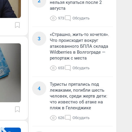
2
нельзя купаться после 2
августа
973
Обсудить
«Страшно, жить-то хочется».
3
Что происходит вокруг
атакованного БПЛА склада
Wildberries в Волгограде —
репортаж с места
653
Обсудить
Туристы прятались под
4
лежаками, погибли шесть
человек, среди жертв дети:
что известно об атаке на
пляж в Геленджике
626
Обсудить