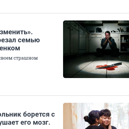
изменить».
резал семью
бенком
 своем страшном
льник борется с
ушает его мозг.