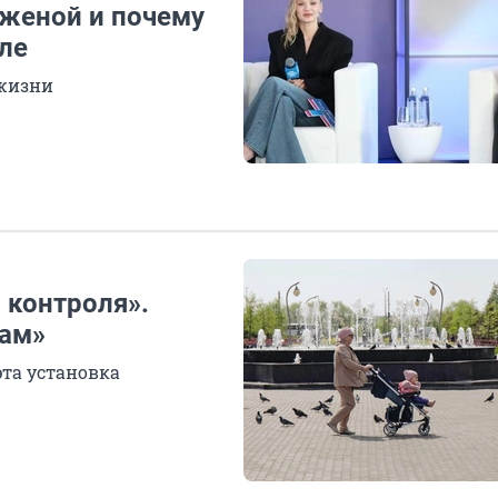
 женой и почему
ле
 жизни
 контроля».
мам»
эта установка