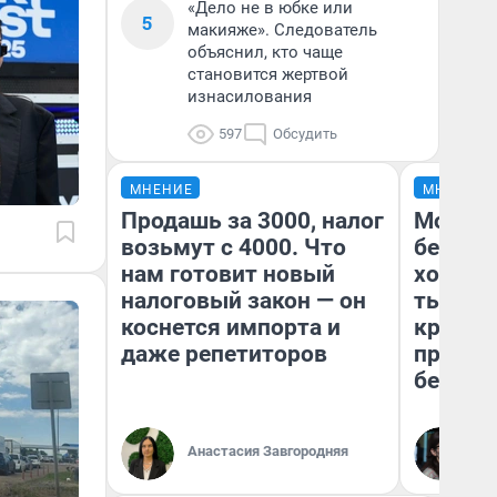
«Дело не в юбке или
5
макияже». Следователь
объяснил, кто чаще
становится жертвой
изнасилования
597
Обсудить
МНЕНИЕ
МНЕНИЕ
Продашь за 3000, налог
Мой ба
возьмут с 4000. Что
береже
нам готовит новый
хотела 
налоговый закон — он
тысяч,
коснется импорта и
кредит,
даже репетиторов
приеха
безопа
Кс
Анастасия Завгородняя
Ав