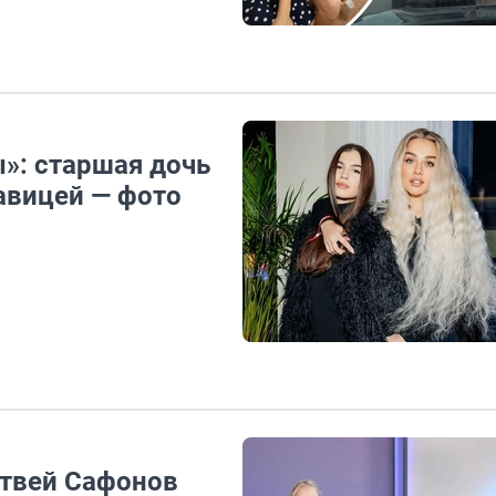
ы»: старшая дочь
авицей — фото
атвей Сафонов