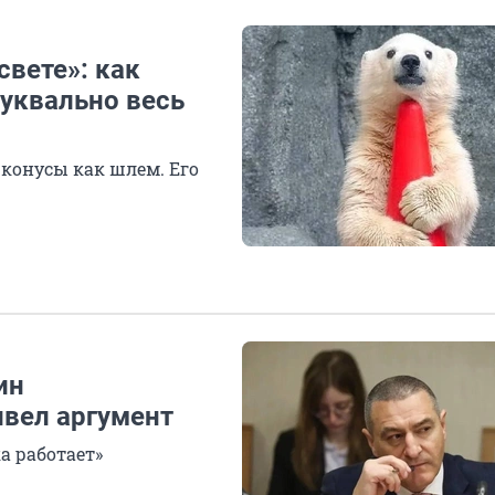
свете»: как
уквально весь
конусы как шлем. Его
ин
вел аргумент
а работает»