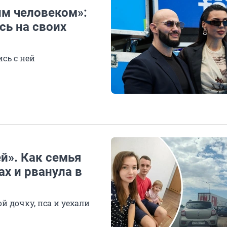
им человеком»:
ь на своих
сь с ней
й». Как семья
ах и рванула в
й дочку, пса и уехали