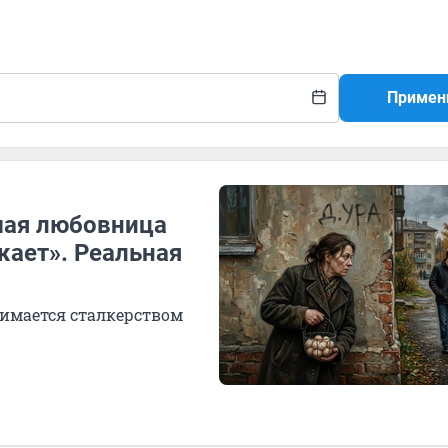
Примен
шая любовница
жает». Реальная
нимается сталкерством