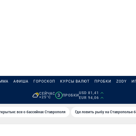
АММА
АФИША
ГОРОСКОП
КУРСЫ ВАЛЮТ
ПРОБКИ
ZODY
И
USD 81,41
СЕЙЧАС
3
ПРОБКИ
+25°C
EUR 94,06
ткрытые: все о бассейнах Ставрополя
Где ловить рыбу на Ставрополье 