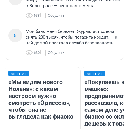
вокруг атакованного БПЛА склада Wildberries
в Волгограде — репортаж с места
638
Обсудить
Мой банк меня бережет. Журналист хотела
5
снять 200 тысяч, чтобы погасить кредит, — к
ней домой приехала служба безопасности
630
Обсудить
МНЕНИЕ
МНЕНИЕ
«Мы видим нового
«Покупаешь ко
Нолана»: с каким
мешке»:
настроем нужно
предпринимат
смотреть «Одиссею»,
рассказала, как
чтобы она не
самом деле ус
выглядела как фиаско
бизнес со скл
дешевых това