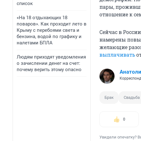
список
пары, проживши
отношение к се
«На 18 отдыхающих 18
поваров». Как проходит лето в
Крыму с перебоями света и
Сейчас в Росси
бензина, водой по графику и
намерены повы
налетами БПЛА
желающие разой
выплачивать
от
Людям приходят уведомления
о зачислении денег на счет:
почему верить этому опасно
Анатол
Корреспонд
Брак
Свадьба
0
Увидели опечатку? В