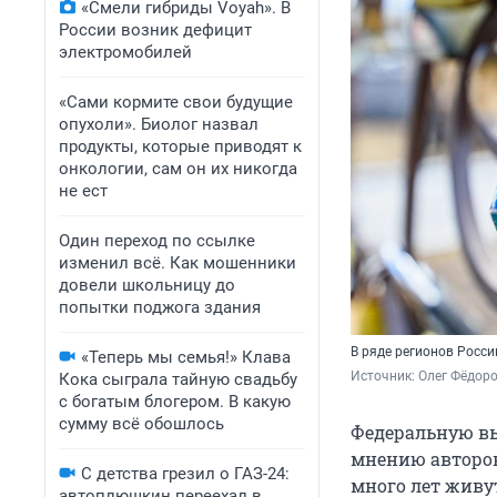
«Смели гибриды Voyah». В
России возник дефицит
электромобилей
«Сами кормите свои будущие
опухоли». Биолог назвал
продукты, которые приводят к
онкологии, сам он их никогда
не ест
Один переход по ссылке
изменил всё. Как мошенники
довели школьницу до
попытки поджога здания
В ряде регионов Росс
«Теперь мы семья!» Клава
Источник: 
Олег Фёдоро
Кока сыграла тайную свадьбу
с богатым блогером. В какую
сумму всё обошлось
Федеральную вы
мнению авторов
С детства грезил о ГАЗ-24:
много лет живу
автоплюшкин переехал в