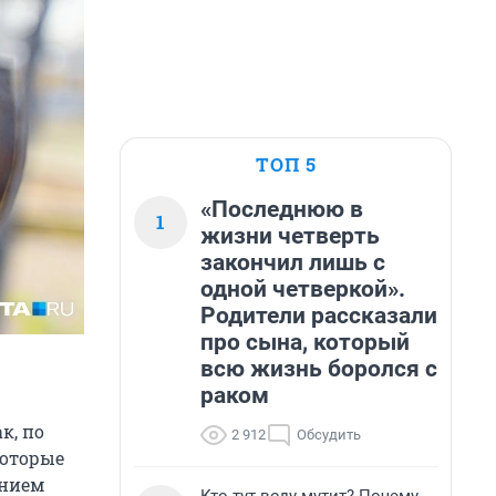
ТОП 5
«Последнюю в
1
жизни четверть
закончил лишь с
одной четверкой».
Родители рассказали
про сына, который
всю жизнь боролся с
раком
к, по
2 912
Обсудить
которые
ением