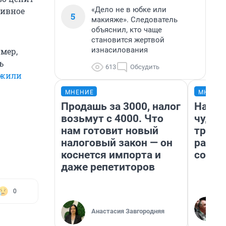
«Дело не в юбке или
тивное
5
макияже». Следователь
объяснил, кто чаще
становится жертвой
изнасилования
имер,
ь
613
Обсудить
ожили
МНЕНИЕ
МНЕНИ
Продашь за 3000, налог
Насле
возьмут с 4000. Что
чудом
нам готовит новый
транс
налоговый закон — он
разне
коснется импорта и
совет
даже репетиторов
0
Анастасия Завгородняя