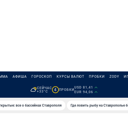
АММА
АФИША
ГОРОСКОП
КУРСЫ ВАЛЮТ
ПРОБКИ
ZODY
И
USD 81,41
СЕЙЧАС
4
ПРОБКИ
+33°C
EUR 94,06
ткрытые: все о бассейнах Ставрополя
Где ловить рыбу на Ставрополье 