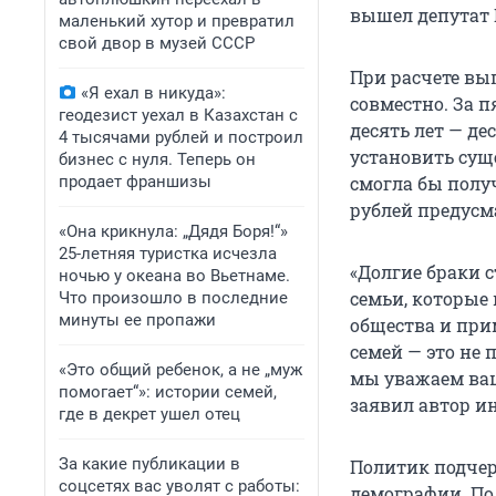
вышел депутат 
маленький хутор и превратил
свой двор в музей СССР
При расчете вы
«Я ехал в никуда»:
совместно. За п
геодезист уехал в Казахстан с
десять лет — де
4 тысячами рублей и построил
установить суще
бизнес с нуля. Теперь он
продает франшизы
смогла бы полу
рублей предусма
«Она крикнула: „Дядя Боря!“»
25-летняя туристка исчезла
«Долгие браки с
ночью у океана во Вьетнаме.
семьи, которые 
Что произошло в последние
минуты ее пропажи
общества и при
семей — это не
«Это общий ребенок, а не „муж
мы уважаем ваш
помогает“»: истории семей,
заявил автор и
где в декрет ушел отец
За какие публикации в
Политик подчер
соцсетях вас уволят с работы:
демографии. По 