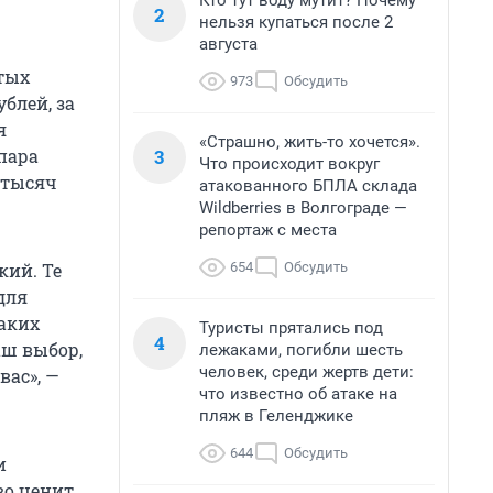
Кто тут воду мутит? Почему
2
нельзя купаться после 2
августа
тых
973
Обсудить
блей, за
я
«Страшно, жить-то хочется».
3
 пара
Что происходит вокруг
 тысяч
атакованного БПЛА склада
Wildberries в Волгограде —
репортаж с места
654
Обсудить
кий. Те
для
аких
Туристы прятались под
4
аш выбор,
лежаками, погибли шесть
человек, среди жертв дети:
вас», —
что известно об атаке на
пляж в Геленджике
644
Обсудить
и
во ценит