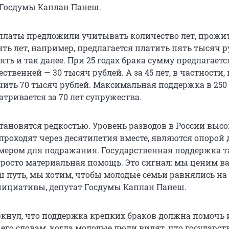
Госдумы Каплан Панеш.
платы предложили учитывать количество лет, прожи
ять лет, например, предлагается платить пять тысяч ру
сять и так далее. При 25 годах брака сумму предлагаетс
ственней — 30 тысяч рублей. А за 45 лет, в частности,
чить 70 тысяч рублей. Максимальная поддержка в 250
тривается за 70 лет супружества.
тановятся редкостью. Уровень разводов в России высо
проходят через десятилетия вместе, являются опорой 
мером для подражания. Государственная поддержка т
 просто материальная помощь. Это сигнал: мы ценим в
 путь, мы хотим, чтобы молодые семьи равнялись на 
нициативы, депутат Госдумы Каплан Панеш.
кнул, что поддержка крепких браков должна помочь 
его словам, когда молодые люди видят, что государст