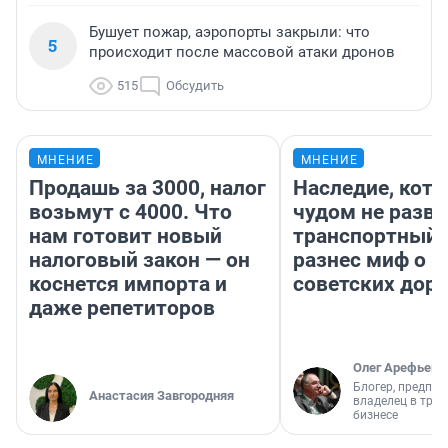
Бушует пожар, аэропорты закрыли: что
5
происходит после массовой атаки дронов
515
Обсудить
МНЕНИЕ
МНЕНИЕ
Продашь за 3000, налог
Наследие, кото
возьмут с 4000. Что
чудом не разва
нам готовит новый
транспортный 
налоговый закон — он
разнес миф о 
коснется импорта и
советских доро
даже репетиторов
Олег Арефьев
Блогер, предпри
Анастасия Завгородняя
владелец в тра
бизнесе