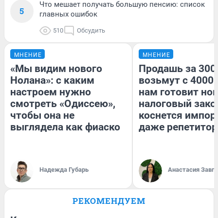
Что мешает получать большую пенсию: список
5
главных ошибок
510
Обсудить
МНЕНИЕ
МНЕНИЕ
«Мы видим нового
Продашь за 3000
Нолана»: с каким
возьмут с 4000.
настроем нужно
нам готовит но
смотреть «Одиссею»,
налоговый зако
чтобы она не
коснется импор
выглядела как фиаско
даже репетитор
Надежда Губарь
Анастасия Завг
РЕКОМЕНДУЕМ