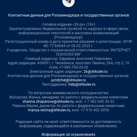
Контактные данные для Роскомнадзора и государственных органов
Сетевое издание «26.ру» (18+)
Зарегистрировано Федеральной службой по надзору в сфере связи,
информационных технологий и массовых коммуникаций
(Роскомнадзор).
Регистрационный номер и дата принятия решения о регистрации: ЭЛ №
ФС 77-84684 от 06.02.2023 г.
Учредитель: Общество с ограниченной ответственностью "ИНТЕРНЕТ
ТЕХНОЛОГИИ"
Главный редактор: Ефремов Анатолий Павлович
Адрес редакции: 454091, г. Челябинск, проспект Ленина, 26А, стр.2, 16
этаж, +7-982-706-26-26
Электронный адрес редакции:
26@shkulev.ru
Контактные данные для Роскомнадзора и государственных органов:
juristchel@shkulev.ru
Техподдержка:
help@shkulev.ru
По вопросам коммерческого сотрудничества:
Жапарова Жанна, менеджер по работе с федеральными клиентами
zhanna.zhaparova@shkulev.ru
, моб. + 7 982 640 34 32
Ревина Мария, директор по работе с федеральными клиентами
mariya.revina@shkulev.ru
, моб. +7 910 402 4056
Редакция сайта не несет ответственности за достоверность
информации, содержащейся в рекламных объявлениях.
Информация об ограничениях