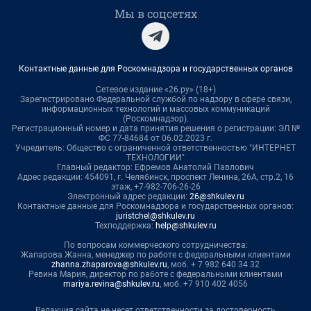
Мы в соцсетях
Контактные данные для Роскомнадзора и государственных органов
Сетевое издание «26.ру» (18+)
Зарегистрировано Федеральной службой по надзору в сфере связи,
информационных технологий и массовых коммуникаций
(Роскомнадзор).
Регистрационный номер и дата принятия решения о регистрации: ЭЛ №
ФС 77-84684 от 06.02.2023 г.
Учредитель: Общество с ограниченной ответственностью "ИНТЕРНЕТ
ТЕХНОЛОГИИ"
Главный редактор: Ефремов Анатолий Павлович
Адрес редакции: 454091, г. Челябинск, проспект Ленина, 26А, стр.2, 16
этаж, +7-982-706-26-26
Электронный адрес редакции:
26@shkulev.ru
Контактные данные для Роскомнадзора и государственных органов:
juristchel@shkulev.ru
Техподдержка:
help@shkulev.ru
По вопросам коммерческого сотрудничества:
Жапарова Жанна, менеджер по работе с федеральными клиентами
zhanna.zhaparova@shkulev.ru
, моб. + 7 982 640 34 32
Ревина Мария, директор по работе с федеральными клиентами
mariya.revina@shkulev.ru
, моб. +7 910 402 4056
Редакция сайта не несет ответственности за достоверность