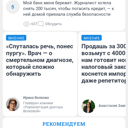
Мой банк меня бережет. Журналист хотела
5
снять 200 тысяч, чтобы погасить кредит, — к
ней домой приехала служба безопасности
637
Обсудить
МНЕНИЕ
МНЕНИЕ
«Спуталась речь, понес
Продашь за 3000
пургу». Врач — о
возьмут с 4000.
смертельном диагнозе,
нам готовит но
который сложно
налоговый зако
обнаружить
коснется импор
даже репетитор
Ирина Волкова
Главврач клиники
Анастасия Завг
«Реабилитация доктора
Волковой»
РЕКОМЕНДУЕМ