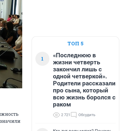
ТОП 5
«Последнюю в
1
жизни четверть
закончил лишь с
одной четверкой».
Родители рассказали
про сына, который
всю жизнь боролся с
раком
лжность
2 721
Обсудить
азначили