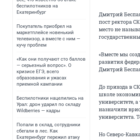
беспилотников на
Екатеринбург
Дмитрий Беспал
пост ректора СК
Покупатель приобрел на
место не называ
маркетплейсе новенький
государственны
телевизор, а вместе с ним —
кучу проблем
«Вместе мы соз
«Как они получают сто баллов
развития федер
— серьезный вопрос». О
Дмитрий Беспа
кризисе ЕГЭ, всего
образования и ужасах
приемной кампании
До прихода в С
школе экономик
Беспилотники нацелились на
университете, а
Урал: дрон ударил по складу
назначили врио 
Wildberries — кадры
университета. Т
Попали в склад, сотрудники
сбегали в лес. Как
Но Северо-Кавка
Екатеринбург пережил атаку