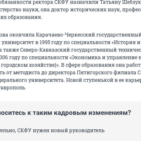
язанности ректора СКФУ назначили Татьяну Шебзухо
терство науки, она доктор исторических наук, профес
их образования.
ова окончила Карачаево-Черкесский государственны
университет в 1995 году по специальности «История и
 а также Северо-Кавказский государственный техниче
2006 году по специальности «Экономика и управление 
городском хозяйстве)». В сфере образования она работа
ть от методиста до директора Пятигорского филиала С
ерального университета. Новой ступенькой в ее карье
таврополь.
носитесь к таким кадровым изменениям?
ельно, СКФУ нужен новый руководитель