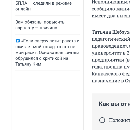
Исполняющим об
БПЛА — следили в режиме
сообщило минис
онлайн
имеет два высш
Вам обязаны повысить
зарплату — причина
Татьяна Шебзух
педагогический 
«Если сверху летит ракета и
правоведение»,
сжигает мой товар, то это не
университет в 
мой риск». Основатель Levrana
обрушился с критикой на
предприятии (в 
Татьяну Ким
года, прошла пу
Кавказского фед
назначение в С
Как вы от
Положит