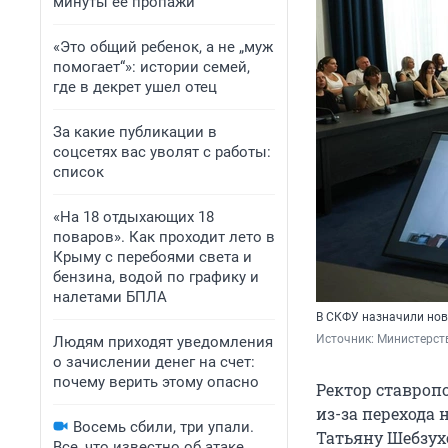
минуты ее пропажи
«Это общий ребенок, а не „муж
помогает“»: истории семей,
где в декрет ушел отец
За какие публикации в
соцсетях вас уволят с работы:
список
«На 18 отдыхающих 18
поваров». Как проходит лето в
Крыму с перебоями света и
бензина, водой по графику и
налетами БПЛА
В СКФУ назначили нов
Источник: 
Министерст
Людям приходят уведомления
о зачислении денег на счет:
почему верить этому опасно
Ректор ставроп
из-за перехода
Восемь сбили, три упали.
Татьяну Шебзух
Все, что известно об атаке