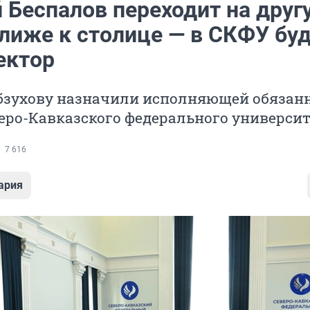
 Беспалов переходит на друг
ближе к столице — в СКФУ бу
ектор
бзухову назначили исполняющей обязан
еро-Кавказского федерального университ
7 616
ария