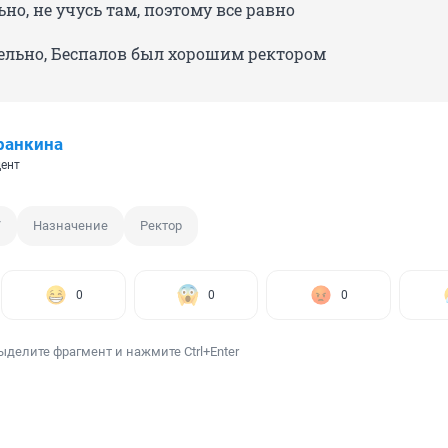
но, не учусь там, поэтому все равно
ельно, Беспалов был хорошим ректором
ранкина
ент
У
Назначение
Ректор
0
0
0
ыделите фрагмент и нажмите Ctrl+Enter