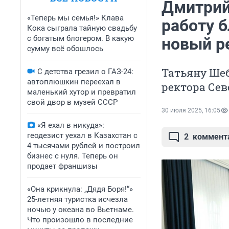
Дмитрий
«Теперь мы семья!» Клава
работу 
Кока сыграла тайную свадьбу
с богатым блогером. В какую
новый р
сумму всё обошлось
Татьяну Ше
С детства грезил о ГАЗ-24:
автоплюшкин переехал в
ректора Сев
маленький хутор и превратил
свой двор в музей СССР
30 июля 2025, 16:05
«Я ехал в никуда»:
геодезист уехал в Казахстан с
2
коммент
4 тысячами рублей и построил
бизнес с нуля. Теперь он
продает франшизы
«Она крикнула: „Дядя Боря!“»
25-летняя туристка исчезла
ночью у океана во Вьетнаме.
Что произошло в последние