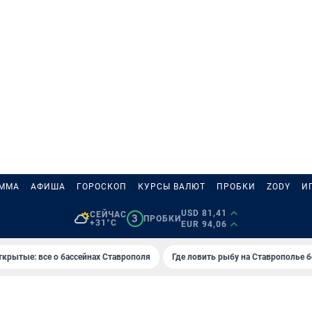
АММА
АФИША
ГОРОСКОП
КУРСЫ ВАЛЮТ
ПРОБКИ
ZODY
И
USD 81,41
СЕЙЧАС
3
ПРОБКИ
+31°C
EUR 94,06
ткрытые: все о бассейнах Ставрополя
Где ловить рыбу на Ставрополье 