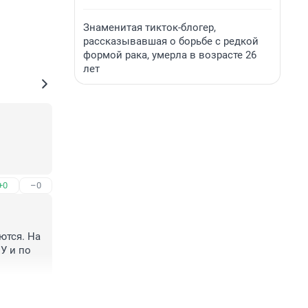
Знаменитая тикток-блогер,
рассказывавшая о борьбе с редкой
формой рака, умерла в возрасте 26
лет
+0
–0
тся. На 
 и по 
+0
–0