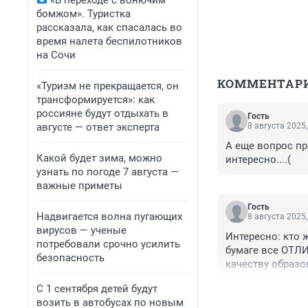
«В переходе с вонючим
бомжом». Туристка
рассказала, как спасалась во
время налета беспилотников
на Сочи
КОММЕНТАР
«Туризм не прекращается, он
трансформируется»: как
россияне будут отдыхать в
Гость
августе — ответ эксперта
8 августа 2025,
А еще вопрос пр
Какой будет зима, можно
интересно....(
узнать по погоде 7 августа —
важные приметы
Гость
Надвигается волна пугающих
8 августа 2025,
вирусов — ученые
Интересно: кто 
потребовали срочно усилить
бумаге все ОТЛ
безопасность
качеству образ
С 1 сентября детей будут
возить в автобусах по новым