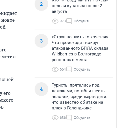
Кто тут воду мутит? Почему
2
нельзя купаться после 2
августа
окидает
 новое
973
Обсудить
кой
«Страшно, жить-то хочется».
3
Что происходит вокруг
атакованного БПЛА склада
ого
Wildberries в Волгограде —
отметил
репортаж с места
654
Обсудить
Высшей
Туристы прятались под
4
лежаками, погибли шесть
у его
человек, среди жертв дети:
ьского
что известно об атаке на
ь.
пляж в Геленджике
636
Обсудить