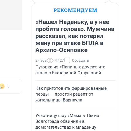
РЕКОМЕНДУЕМ
«Нашел Наденьку, а у нее
пробита голова». Мужчина
рассказал, как потерял
жену при атаке БПЛА в
Архипо-Осиповке
2 часа
4 427
Обсудить
Пуговка из «Папиных дочек»: что
стало с Екатериной Старшовой
0
Как приготовить фаршированные
перцы — простой рецепт от
жительницы Барнаула
Участницу шоу «Мама в 16» из
Волгограда обвинили в
домогательствах к младенцу