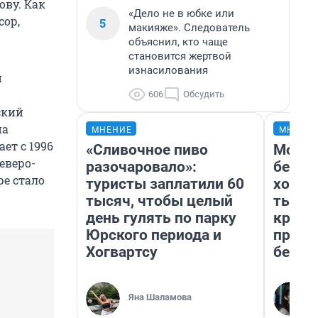
ву. Как
«Дело не в юбке или
сор,
5
макияже». Следователь
объяснил, кто чаще
становится жертвой
изнасилования
й
606
Обсудить
ский
на
МНЕНИЕ
МНЕНИ
ет с 1996
«Сливочное пиво
Мой б
еверо-
разочаровало»:
береж
ре стало
туристы заплатили 60
хотел
тысяч, чтобы целый
тысяч
день гулять по парку
креди
Юрского периода и
приех
Хогвартсу
безоп
Яна Шаламова