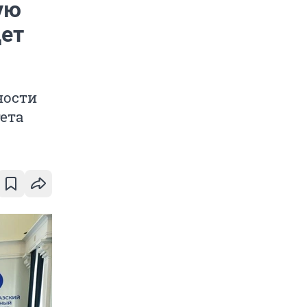
ую
дет
ности
ета