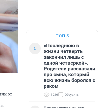
ТОП 5
«Последнюю в
1
жизни четверть
закончил лишь с
одной четверкой».
Родители рассказали
про сына, который
всю жизнь боролся с
раком
тии от
4 216
Обсудить
и.