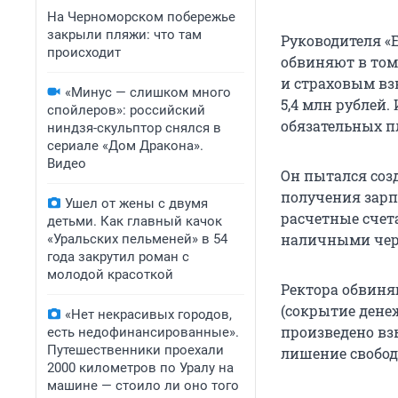
На Черноморском побережье
закрыли пляжи: что там
Руководителя «Е
происходит
обвиняют в том
и страховым взн
«Минус — слишком много
5,4 млн рублей
спойлеров»: российский
обязательных п
ниндзя-скульптор снялся в
сериале «Дом Дракона».
Видео
Он пытался соз
получения зарп
Ушел от жены с двумя
расчетные счет
детьми. Как главный качок
наличными чере
«Уральских пельменей» в 54
года закрутил роман с
молодой красоткой
Ректора обвиняю
(сокрытие дене
«Нет некрасивых городов,
произведено вз
есть недофинансированные».
Путешественники проехали
лишение свободы
2000 километров по Уралу на
машине — стоило ли оно того