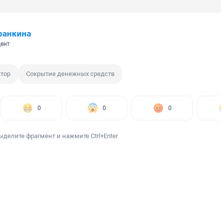
ранкина
ент
тор
Сокрытие денежных средств
0
0
0
ыделите фрагмент и нажмите Ctrl+Enter