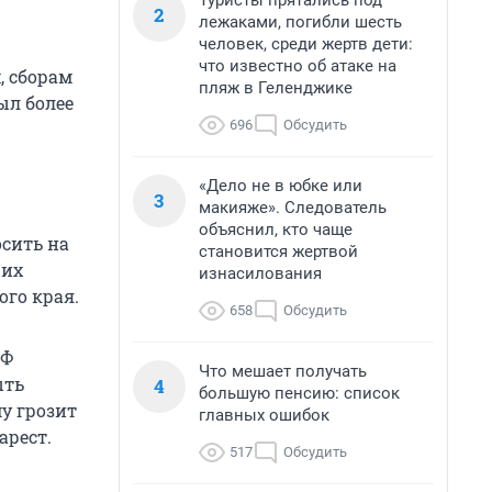
Туристы прятались под
2
лежаками, погибли шесть
человек, среди жертв дети:
что известно об атаке на
, сборам
пляж в Геленджике
ыл более
696
Обсудить
«Дело не в юбке или
3
макияже». Следователь
объяснил, кто чаще
сить на
становится жертвой
 их
изнасилования
ого края.
658
Обсудить
РФ
Что мешает получать
ыть
4
большую пенсию: список
у грозит
главных ошибок
арест.
517
Обсудить