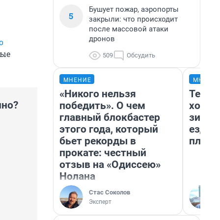
Бушует пожар, аэропорты
5
закрыли: что происходит
после массовой атаки
дронов
о
ные
509
Обсудить
МНЕНИЕ
МНЕНИ
«Никого нельзя
Тепло
нно?
победить». О чем
холод
главный блокбастер
зимой
этого года, который
ездит
бьет рекорды в
плюсы
прокате: честный
отзыв на «Одиссею»
Нолана
Стас Соколов
Эксперт