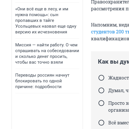
Правоохранител
рассмотрения п
«Они всё еще в лесу, и им
нужна помощь»: сын
пропавших в тайге
Напомним, нед
Усольцевых назвал еще одну
студентов 200 
версию их исчезновения
квалификационн
Миссия — найти работу. О чем
спрашивать на собеседовании
и сколько денег просить,
Как вы дум
чтобы вас точно взяли
Переводы россиян начнут
Жадность
блокировать по одной
причине: подробности
Думал, ч
Просто х
организ
Всё вмес