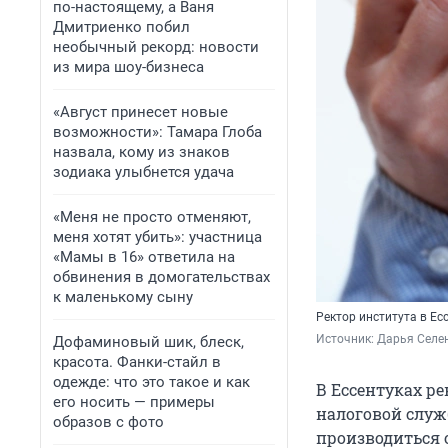
по-настоящему, а Ваня
Дмитриенко побил
необычный рекорд: новости
из мира шоу-бизнеса
«Август принесет новые
возможности»: Тамара Глоба
назвала, кому из знаков
зодиака улыбнется удача
«Меня не просто отменяют,
меня хотят убить»: участница
«Мамы в 16» ответила на
обвинения в домогательствах
к маленькому сыну
Ректор института в Ес
Источник: 
Дарья Селен
Дофаминовый шик, блеск,
красота. Фанки-стайл в
одежде: что это такое и как
В Ессентуках р
его носить — примеры
налоговой служ
образов с фото
производиться 