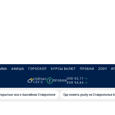
АММА
АФИША
ГОРОСКОП
КУРСЫ ВАЛЮТ
ПРОБКИ
ZODY
И
USD 82,17
СЕЙЧАС
2
ПРОБКИ
+33°C
EUR 94,84
ткрытые: все о бассейнах Ставрополя
Где ловить рыбу на Ставрополье 