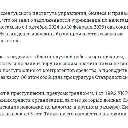
ссентукского института управления, бизнеса и права»
, что он знал о задолженности учреждения по налогам
осам, но с 1 октября 2024 по 10 февраля 2025 года сокр
. Из этих денег и должны были произвести взыскание
латежей.
дать видимость благополучной работы организации,
латы и премий и поручил своим подчиненным не вно
а поступающие от контрагентов средства, а проводить
з кассу. Об этом сообщила прокуратура Ставропольск
т в преступлении, предусмотренном ч. 1 ст. 199.2 УК 
жных средств организации, за счет которых должно б
ыскание недоимки по налогам, в крупном размере). Ем
 на срок до 3 лет. Также на его имущество наложили 