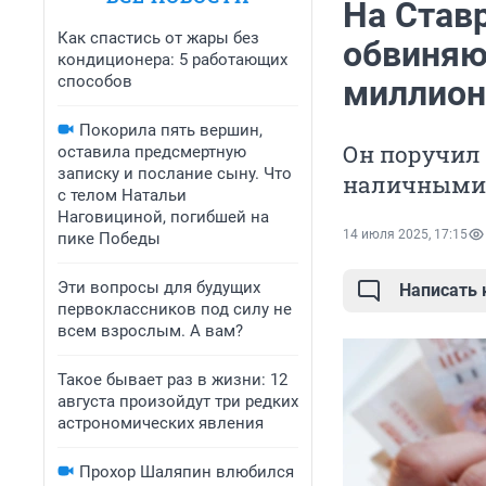
На Став
Как спастись от жары без
обвиняют
кондиционера: 5 работающих
способов
миллион
Покорила пять вершин,
Он поручил
оставила предсмертную
записку и послание сыну. Что
наличными ч
с телом Натальи
Наговициной, погибшей на
14 июля 2025, 17:15
пике Победы
Эти вопросы для будущих
Написать
первоклассников под силу не
всем взрослым. А вам?
Такое бывает раз в жизни: 12
августа произойдут три редких
астрономических явления
Прохор Шаляпин влюбился