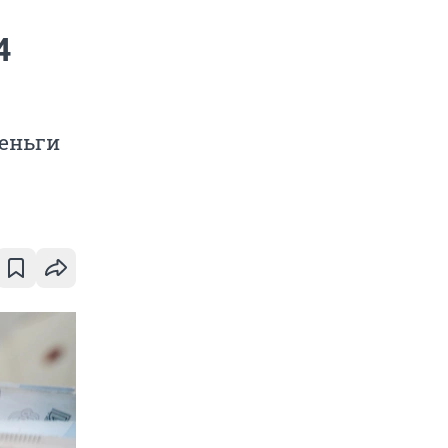
4
еньги