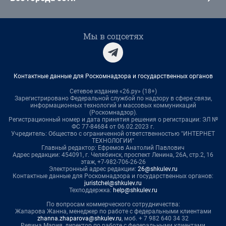
Мы в соцсетях
Контактные данные для Роскомнадзора и государственных органов
Сетевое издание «26.ру» (18+)
Зарегистрировано Федеральной службой по надзору в сфере связи,
информационных технологий и массовых коммуникаций
(Роскомнадзор).
Регистрационный номер и дата принятия решения о регистрации: ЭЛ №
ФС 77-84684 от 06.02.2023 г.
Учредитель: Общество с ограниченной ответственностью "ИНТЕРНЕТ
ТЕХНОЛОГИИ"
Главный редактор: Ефремов Анатолий Павлович
Адрес редакции: 454091, г. Челябинск, проспект Ленина, 26А, стр.2, 16
этаж, +7-982-706-26-26
Электронный адрес редакции:
26@shkulev.ru
Контактные данные для Роскомнадзора и государственных органов:
juristchel@shkulev.ru
Техподдержка:
help@shkulev.ru
По вопросам коммерческого сотрудничества:
Жапарова Жанна, менеджер по работе с федеральными клиентами
zhanna.zhaparova@shkulev.ru
, моб. + 7 982 640 34 32
Ревина Мария, директор по работе с федеральными клиентами