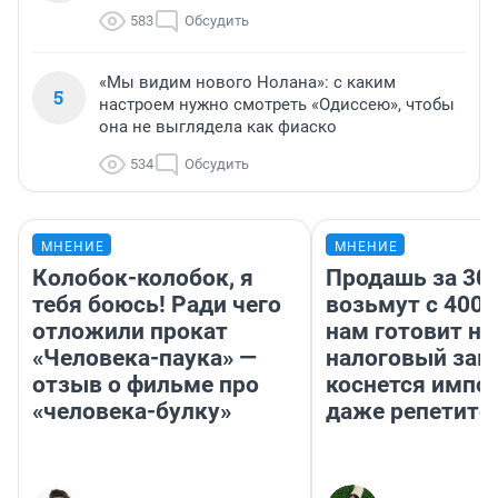
583
Обсудить
«Мы видим нового Нолана»: с каким
5
настроем нужно смотреть «Одиссею», чтобы
она не выглядела как фиаско
534
Обсудить
МНЕНИЕ
МНЕНИЕ
Колобок-колобок, я
Продашь за 300
тебя боюсь! Ради чего
возьмут с 4000
отложили прокат
нам готовит н
«Человека-паука» —
налоговый зако
отзыв о фильме про
коснется импор
«человека-булку»
даже репетито