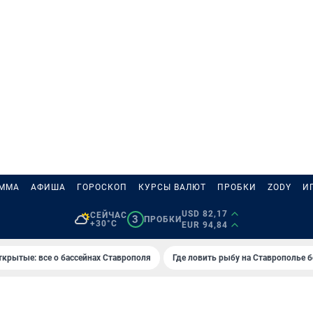
АММА
АФИША
ГОРОСКОП
КУРСЫ ВАЛЮТ
ПРОБКИ
ZODY
И
USD 82,17
СЕЙЧАС
3
ПРОБКИ
+30°C
EUR 94,84
ткрытые: все о бассейнах Ставрополя
Где ловить рыбу на Ставрополье 