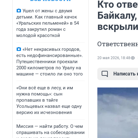
Кто отве
Ушел от жены с двумя
Байкалу,
детьми. Как главный качок
«Уральских пельменей» в 54
вскрыли
года закрутил роман с
молодой красоткой
Ответствен
«Нет некрасивых городов,
есть недофинансированные».
20 мая 2026, 18:48
Путешественники проехали
2000 километров по Уралу на
Написать
машине — стоило ли оно того
«Они всё еще в лесу, и им
нужна помощь»: сын
пропавших в тайге
Усольцевых назвал еще одну
версию их исчезновения
Миссия — найти работу. О чем
спрашивать на собеседовании