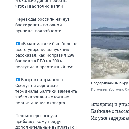
и сколько денег просить,
чтобы вас точно взяли
Переводы россиян начнут
блокировать по одной
причине: подробности
«В математике был больше
всего уверен»: выпускник
рассказал, как исправил 298
баллов за ЕГЭ на 300 и
поступил в престижный вуз
Вопрос на триллион.
Подозреваемым в кру
Смогут ли зерновые
Источник: 
Восточно-Си
терминалы Балтики заменить
заблокированные южные
порты: мнение эксперта
Владелец и упр
Байкале с пасса
Пенсионеры получат
Их уже задержал
прибавку: кому придут
дополнительные выплаты с 1