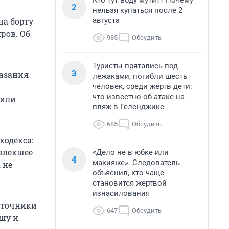
Кто тут воду мутит? Почему
2
нельзя купаться после 2
августа
на борту
ров. Об
985
Обсудить
Туристы прятались под
3
казания
лежаками, погибли шесть
человек, среди жертв дети:
что известно об атаке на
вили
пляж в Геленджике
685
Обсудить
кодекса:
овлекшее
«Дело не в юбке или
4
макияже». Следователь
 не
объяснил, кто чаще
становится жертвой
изнасилования
сточники
647
Обсудить
ышу и