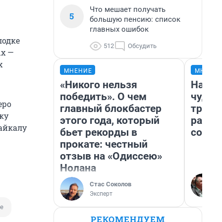
Что мешает получать
5
большую пенсию: список
главных ошибок
лодке
512
Обсудить
ых —
х
МНЕНИЕ
МНЕНИ
«Никого нельзя
Насле
победить». О чем
чудом
еро
главный блокбастер
транс
ку
этого года, который
разне
Байкалу
бьет рекорды в
совет
прокате: честный
отзыв на «Одиссею»
Нолана
Стас Соколов
Эксперт
е
РЕКОМЕНДУЕМ