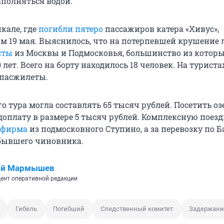
аполняться водой.
кале, где
погибли пятеро
пассажиров катера «Хивус»,
м 19 мая. Выяснилось, что на потерпевшей крушение 
сты
из Москвы и Подмосковья, большинство из котор
 лет
. Всего на борту находилось
18
человек. На туриста
спасжилеты.
го тура могла составлять
65
тысяч рублей. Посетить оз
доплату в размере
5
тысяч рублей. Комплексную поезд
 фирма
из подмосковного Ступино, а за перевозку по 
бывшего чиновника.
ий Мармышев
ент оперативной редакции
Гибель
Погибший
Следственный комитет
Задержани