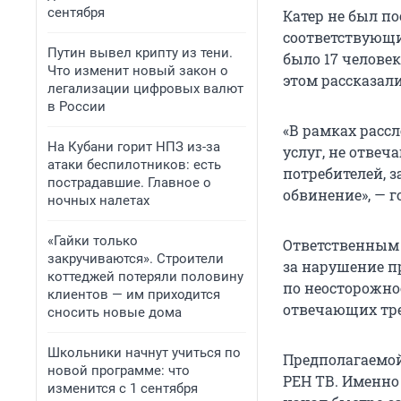
сентября
Катер не был по
соответствующи
Путин вывел крипту из тени.
было 17 челове
Что изменит новый закон о
этом рассказал
легализации цифровых валют
в России
«В рамках расс
На Кубани горит НПЗ из-за
услуг, не отве
атаки беспилотников: есть
потребителей, 
пострадавшие. Главное о
обвинение», — 
ночных налетах
«Гайки только
Ответственным 
закручиваются». Строители
за нарушение п
коттеджей потеряли половину
по неосторожнос
клиентов — им приходится
отвечающих тр
сносить новые дома
Школьники начнут учиться по
Предполагаемой
новой программе: что
РЕН ТВ. Именно
изменится с 1 сентября