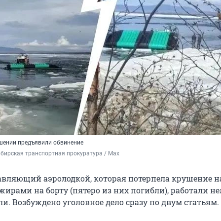
шении предъявили обвинение
бирская транспортная прокуратура / Maх
авляющий аэролодкой, которая потерпела крушение н
жирами на борту (пятеро из них погибли), работали не
и. Возбуждено уголовное дело сразу по двум статьям.