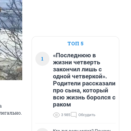
ТОП 5
«Последнюю в
1
жизни четверть
закончил лишь с
одной четверкой».
Родители рассказали
про сына, который
всю жизнь боролся с
раком
а
легально.
3 985
Обсудить