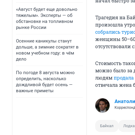
начал быстро з
«Август будет еще довольно
тяжелым». Эксперты — об
Трагедия на Бай
обстановке на топливном
произошла утро
рынке России
собрались тури
женщины
50–60
Осенние каникулы станут
отсутствовали 
дольше, а зимние сократят в
новом учебном году: в чём
дело
Стоимость тако
можно было за 
По погоде 8 августа можно
людям
продала
определить, насколько
отвечала жена 
дождливой будет осень —
важные приметы
Анатол
Корреспонд
Байкал
Лодка