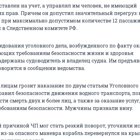
ставлен на учет, а управлял им человек, не имеющий
х прав. Причем он допустил значительный перегруз: 
к при максимально допустимом количестве 12 пассажи
и в Следственном комитете РФ.
ледования уголовного дела, возбужденного по факту о
чающих требованиям безопасности жизни и здоровья
задержаны судоводитель и владелец судна. Им предъя
говорится в сообщении ведомства.
лицам грозит наказание по двум статьям Уголовного 
равил безопасности движения водного транспорта, п
ти смерть двух и более лиц, а также за оказание услуг,
ебованиям безопасности. Мужчины признали вину.
 причиной ЧП мог стать резкий поворот, уточнили и
 из-за опасного маневра корабль перевернулся на кр