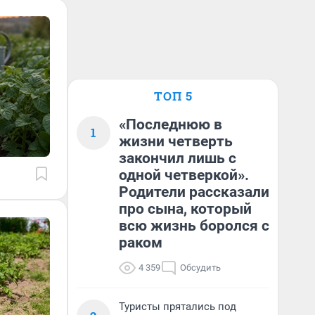
ТОП 5
«Последнюю в
1
жизни четверть
закончил лишь с
одной четверкой».
Родители рассказали
про сына, который
всю жизнь боролся с
раком
4 359
Обсудить
Туристы прятались под