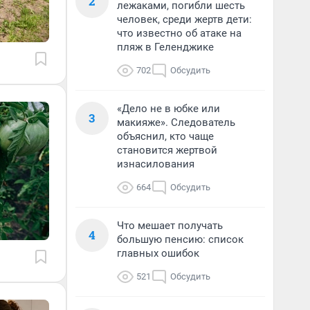
2
лежаками, погибли шесть
человек, среди жертв дети:
что известно об атаке на
пляж в Геленджике
702
Обсудить
«Дело не в юбке или
3
макияже». Следователь
объяснил, кто чаще
становится жертвой
изнасилования
664
Обсудить
Что мешает получать
4
большую пенсию: список
главных ошибок
521
Обсудить