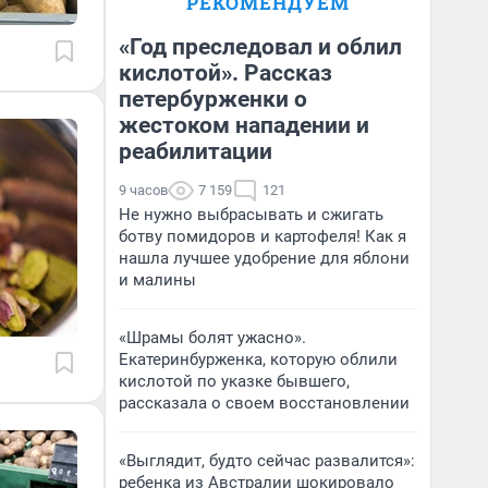
РЕКОМЕНДУЕМ
«Год преследовал и облил
кислотой». Рассказ
петербурженки о
жестоком нападении и
реабилитации
9 часов
7 159
121
Не нужно выбрасывать и сжигать
ботву помидоров и картофеля! Как я
нашла лучшее удобрение для яблони
и малины
«Шрамы болят ужасно».
Екатеринбурженка, которую облили
кислотой по указке бывшего,
рассказала о своем восстановлении
«Выглядит, будто сейчас развалится»:
ребенка из Австралии шокировало