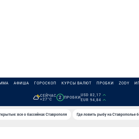
АММА
АФИША
ГОРОСКОП
КУРСЫ ВАЛЮТ
ПРОБКИ
ZODY
И
USD 82,17
СЕЙЧАС
2
ПРОБКИ
+27°C
EUR 94,84
ткрытые: все о бассейнах Ставрополя
Где ловить рыбу на Ставрополье 