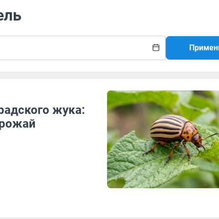
ель
Примен
радского жука:
урожай