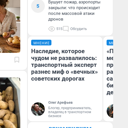
Бушует пожар, аэропорты
5
закрыли: что происходит
после массовой атаки
дронов
515
Обсудить
МНЕНИЕ
МНЕНИЕ
Наследие, которое
«Покуп
чудом не развалилось:
мешке»
транспортный эксперт
предпр
разнес миф о «вечных»
рассказ
советских дорогах
самом 
бизнес
дешевы
Олег Арефьев
На
Блогер, предприниматель,
владелец в транспортном
От
бизнесе
де