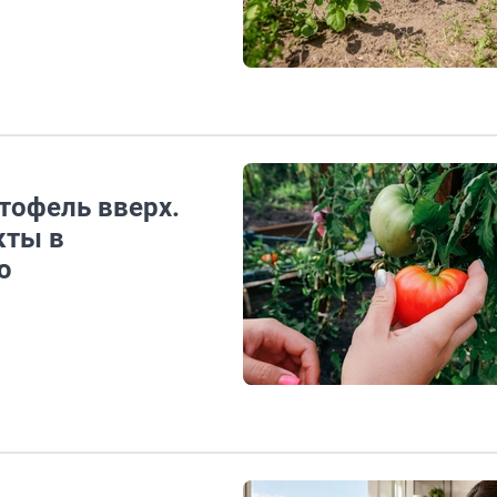
тофель вверх.
кты в
ю