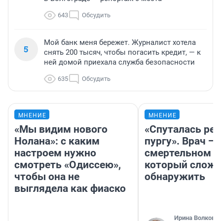
643
Обсудить
Мой банк меня бережет. Журналист хотела
5
снять 200 тысяч, чтобы погасить кредит, — к
ней домой приехала служба безопасности
635
Обсудить
МНЕНИЕ
МНЕНИЕ
«Мы видим нового
«Спуталась реч
Нолана»: с каким
пургу». Врач — 
настроем нужно
смертельном д
смотреть «Одиссею»,
который слож
чтобы она не
обнаружить
выглядела как фиаско
Ирина Волкова