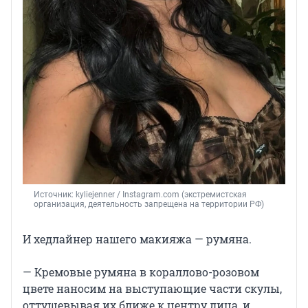
Источник: 
kyliejenner 
/ Instagram.com (экстремистская 
организация, деятельность запрещена на территории РФ)
И хедлайнер нашего макияжа — румяна.
— Кремовые румяна в кораллово-розовом
цвете наносим на выступающие части скулы,
оттушевывая их ближе к центру лица, и