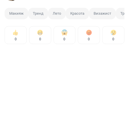
Макияж
Тренд
Лето
Красота
Визажист
Троп
0
0
0
0
0