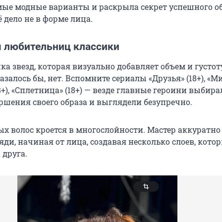
мые модные варианты и раскрыла секрет успешного об
ё дело не в форме лица.
я любительниц классики
 звезд, которая визуально добавляет объем и густоту
казалось бы, нет. Вспомните сериалы «Друзья» (18+), «
), «Сплетница» (18+) — везде главные героини выбира
ершения своего образа и выглядели безупречно.
ых волос кроется в многослойности. Мастер аккуратно
ди, начиная от лица, создавая несколько слоев, кото
 друга.