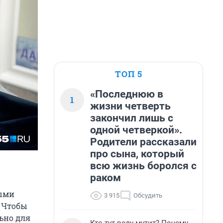
ТОП 5
«Последнюю в
1
жизни четверть
закончил лишь с
одной четверкой».
Родители рассказали
про сына, который
всю жизнь боролся с
раком
выми
3 915
Обсудить
. Чтобы
ьно для