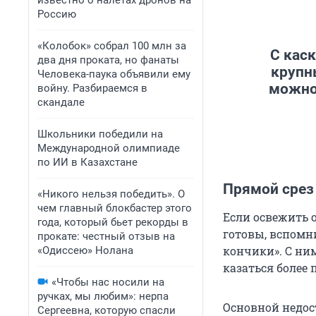
известно о налетах дронов на
Россию
«Колобок» собрал 100 млн за
С кас
два дня проката, но фанаты
крупн
Человека-паука объявили ему
можно 
войну. Разбираемся в
скандале
Школьники победили на
Международной олимпиаде
по ИИ в Казахстане
Прямой срез
«Никого нельзя победить». О
чем главный блокбастер этого
Если освежить 
года, который бьет рекорды в
готовы, вспомни
прокате: честный отзыв на
кончики». С ни
«Одиссею» Нолана
казаться боле
«Чтобы нас носили на
ручках, мы любим»: нерпа
Основной недост
Сергеевна, которую спасли