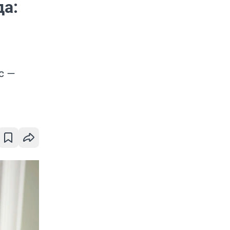
да:
с —