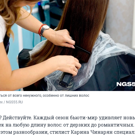
ься от всего ненужного, особенно от лишних волос
х / NGS55.RU
? Действуйте. Каждый сезон бьюти-мир удивляет но
к на любую длину волос: от дерзких до романтичных
в этом разнообразии, стилист Карина Чинарян специал