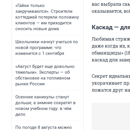
вас выбрала са
«Гайки только
оказывается, вс
закручиваются». Строители
коттеджей потеряли половину
клиентов — им приходится
Каскад — дл
сносить новые дома
Любимая стрижка
Школьники начнут учиться по
даже когда их, 
новой программе: что
обманщицы» (18+
изменится с 1 сентября
каскад для зав
«Август будет еще довольно
тяжелым». Эксперты — об
Секрет идеальн
обстановке на топливном
укорачивает пря
рынке России
ложатся друг на
Осенние каникулы станут
дольше, а зимние сократят в
новом учебном году: в чём
дело
По погоде 8 августа можно