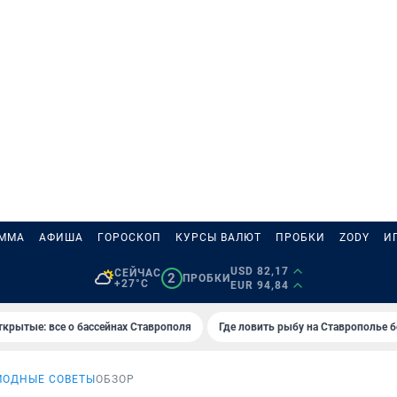
АММА
АФИША
ГОРОСКОП
КУРСЫ ВАЛЮТ
ПРОБКИ
ZODY
И
USD 82,17
СЕЙЧАС
2
ПРОБКИ
+27°C
EUR 94,84
ткрытые: все о бассейнах Ставрополя
Где ловить рыбу на Ставрополье 
МОДНЫЕ СОВЕТЫ
ОБЗОР