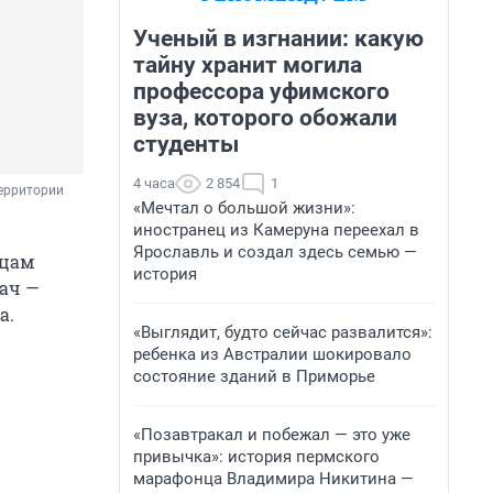
Ученый в изгнании: какую
тайну хранит могила
профессора уфимского
вуза, которого обожали
студенты
4 часа
2 854
1
ерритории 
«Мечтал о большой жизни»:
иностранец из Камеруна переехал в
Ярославль и создал здесь семью —
ицам
история
тач —
а.
«Выглядит, будто сейчас развалится»:
ребенка из Австралии шокировало
состояние зданий в Приморье
«Позавтракал и побежал — это уже
привычка»: история пермского
марафонца Владимира Никитина —