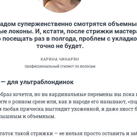
кадом суперженственно смотрятся объемны
ые локоны. И, кстати, после стрижки мастер
посещать раз в полгода, проблем с укладк
точно не будет.
КАРИНА ЧИНАРЯН
профессиональный стилист по волосам
 — для ультраблондинок
образ хочется, но на кардинальные перемены вы пока 
те о ровном срезе или, как в народе его называют, «п
м любая прическа выглядит ухоженной, и даже хвост 
е пышным и объемным.
аток такой стрижки — ее нельзя просто оставить и за