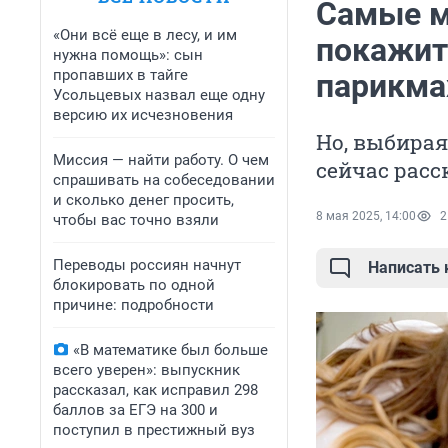
Самые м
«Они всё еще в лесу, и им
покажит
нужна помощь»: сын
пропавших в тайге
парикма
Усольцевых назвал еще одну
версию их исчезновения
Но, выбирая
Миссия — найти работу. О чем
сейчас рас
спрашивать на собеседовании
и сколько денег просить,
8 мая 2025, 14:00
2
чтобы вас точно взяли
Переводы россиян начнут
Написать
блокировать по одной
причине: подробности
«В математике был больше
всего уверен»: выпускник
рассказал, как исправил 298
баллов за ЕГЭ на 300 и
поступил в престижный вуз