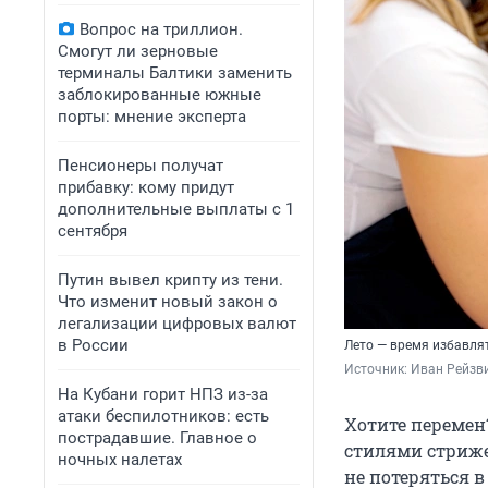
Вопрос на триллион.
Смогут ли зерновые
терминалы Балтики заменить
заблокированные южные
порты: мнение эксперта
Пенсионеры получат
прибавку: кому придут
дополнительные выплаты с 1
сентября
Путин вывел крипту из тени.
Что изменит новый закон о
легализации цифровых валют
в России
Лето — время избавлят
Источник: 
Иван Рейзви
На Кубани горит НПЗ из-за
атаки беспилотников: есть
Хотите перемен
пострадавшие. Главное о
стилями стриже
ночных налетах
не потеряться 