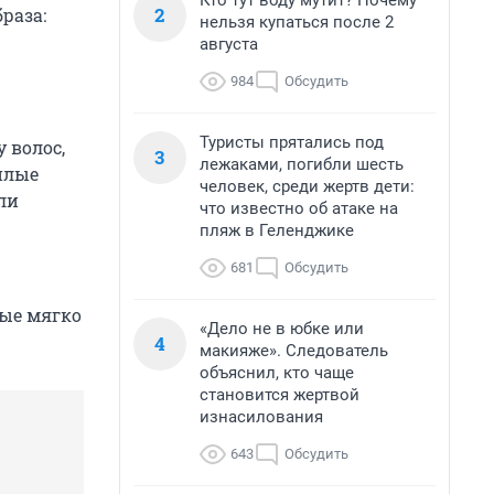
Кто тут воду мутит? Почему
2
раза:
нельзя купаться после 2
августа
984
Обсудить
Туристы прятались под
 волос,
3
лежаками, погибли шесть
Милые
человек, среди жертв дети:
ли
что известно об атаке на
пляж в Геленджике
681
Обсудить
рые мягко
«Дело не в юбке или
4
макияже». Следователь
объяснил, кто чаще
становится жертвой
изнасилования
643
Обсудить