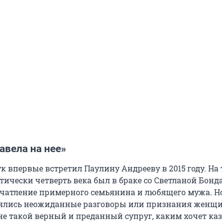
навела на нее»
 впервые встретил Паулину Андрееву в 2015 году. На 
тически четверть века был в браке со Светланой Бонд
чатление примерного семьянина и любящего мужа.
Н
ялись
неожиданные разговоры или признания женщин
не такой верный и преданный супруг, каким хочет каз