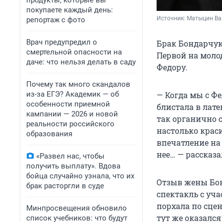
продукты, которые вы
покупаете каждый день:
Источник: 
Матыцин Ва
репортаж с фото
Врач предупредил о
Брак Бондарчук
смертельной опасности на
Первой на моло
даче: что нельзя делать в саду
Федору.
Почему так много скандалов
из-за ЕГЭ? Академик — об
— Когда мы с Фе
особенности приемной
блистала в лате
кампании — 2026 и новой
так органично 
реальности российского
настолько краси
образования
впечатление на 
нее… — рассказ
«Развел нас, чтобы
получить выплату». Вдова
бойца случайно узнала, что их
Отзыв жены Бон
брак расторгли в суде
спектакль с уч
порхала по сце
Минпросвещения обновило
тут же оказался
список учебников: что будут