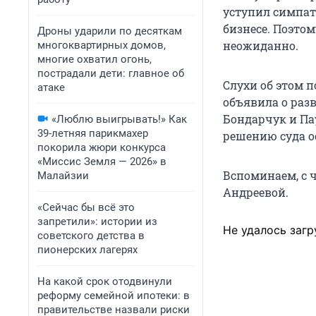
уступил симпат
бизнесе. Поэто
Дроны ударили по десяткам
неожиданно.
многоквартирных домов,
многие охватил огонь,
пострадали дети: главное об
Слухи об этом п
атаке
объявила о разв
Бондарчук и Па
«Люблю выигрывать!» Как
39-летняя парикмахер
решению суда о
покорила жюри конкурса
«Миссис Земля — 2026» в
Вспоминаем, с 
Малайзии
Андреевой.
«Сейчас бы всё это
запретили»: истории из
Не удалось загр
советского детства в
пионерских лагерях
На какой срок отодвинули
реформу семейной ипотеки: в
правительстве назвали риски