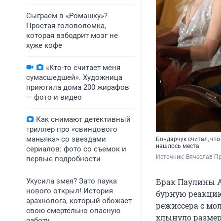
Сыграем в «Ромашку»?
Простая головоломка,
которая взбодрит мозг не
хуже кофе
«Кто-то считает меня
сумасшедшей». Художница
приютила дома 200 жирафов
— фото и видео
Как снимают детективный
триллер про «свинцового
маньяка» со звездами
Бондарчук считал, что
нашлось места
сериалов: фото со съемок и
Источник: 
Вячеслав П
первые подробности
Укусила змея? Зато паука
Брак Паулины А
нового открыл! История
бурную реакцию
арахнолога, который обожает
режиссера с мол
свою смертельно опасную
хлынуло размер
работу