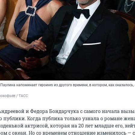
 Паулина напоминает героиню из другого времени, в котором, как оказалось, 
рокофьев / ТАСС
ндреевой и Федора Бондарчука с самого начала выз
 публики. Когда публика только узнала о романе жен
оденькой актрисой, которая на 20 лет младше его, хей
ом с океан. Но со временем отношение изменилось — 