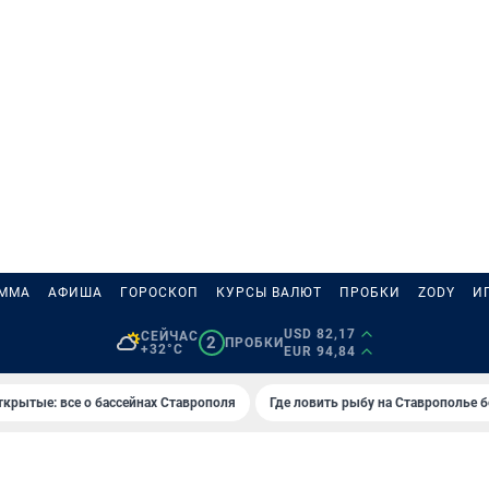
АММА
АФИША
ГОРОСКОП
КУРСЫ ВАЛЮТ
ПРОБКИ
ZODY
И
USD 82,17
СЕЙЧАС
2
ПРОБКИ
+32°C
EUR 94,84
ткрытые: все о бассейнах Ставрополя
Где ловить рыбу на Ставрополье 