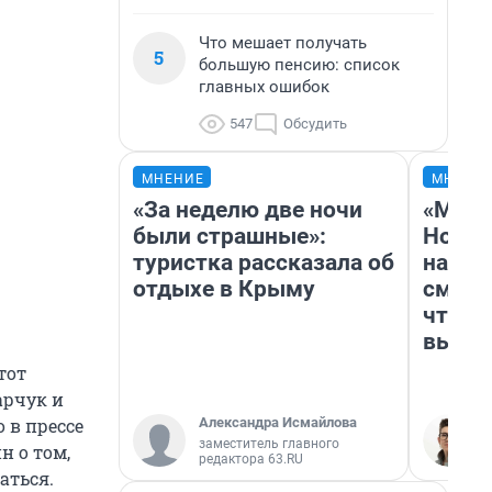
Что мешает получать
5
большую пенсию: список
главных ошибок
547
Обсудить
МНЕНИЕ
МНЕНИ
«За неделю две ночи
«Мы в
были страшные»:
Нолан
туристка рассказала об
настр
отдыхе в Крыму
смотр
чтобы
выгля
тот
арчук и
Александра Исмайлова
о в прессе
заместитель главного
 о том,
редактора 63.RU
аться.