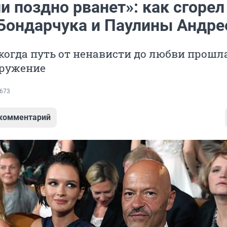
и поздно рванет»: как сгорел
Бондарчука и Паулины Андре
 когда путь от ненависти до любви прошл
окружение
673
 комментарий