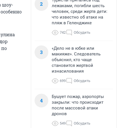
Туристы прятались под
2
в шоу-
лежаками, погибли шесть
 особенно
человек, среди жертв дети:
что известно об атаке на
пляж в Геленджике
742
Обсудить
Паулина
едор
 по
«Дело не в юбке или
3
макияже». Следователь
объяснил, кто чаще
становится жертвой
изнасилования
699
Обсудить
Бушует пожар, аэропорты
4
закрыли: что происходит
после массовой атаки
дронов
549
Обсудить