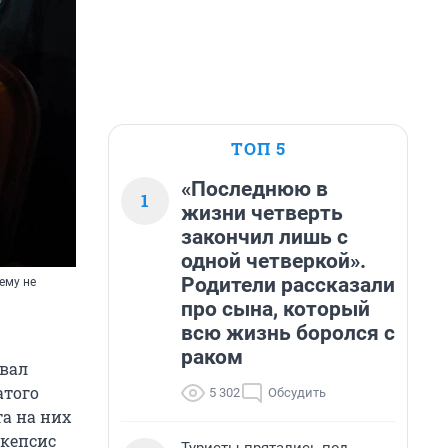
ТОП 5
«Последнюю в
1
жизни четверть
закончил лишь с
одной четверкой».
Родители рассказали
ему не
про сына, который
всю жизнь боролся с
раком
ывал
атого
5 302
Обсудить
та на них
скепсис