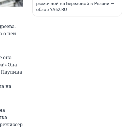
рюмочной на Березовой в Рязани —
обзор YA62.RU
реева.
а о ней
е она
а!» Она
, Паулина
ла на
на
тка
 режиссер