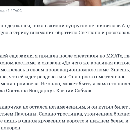
лерий / ТАСС
ов держался, пока в жизни супругов не появилась Анд
дую актрису внимание обратила Светлана и рассказал
дей еще жили, я пришла после спектакля во МХАТе, гд
ксном костюме, и сказала: «До чего же красивая актрис
смотрелась в своем провокационном костюме. Знаешь
ва, что ей идет раздеваться. Она просто смертельное
меня произвела. Не знаю, может быть, я сама его наве
ала Светлана Бондарчук Ксении Собчак.
дарчука не остался незамеченным, и он купил билет 
астием Паулины. Словно тростинка, утонченная брюне
не лишь в одном кружевном корсете и нижнем белье, и
 покорен.