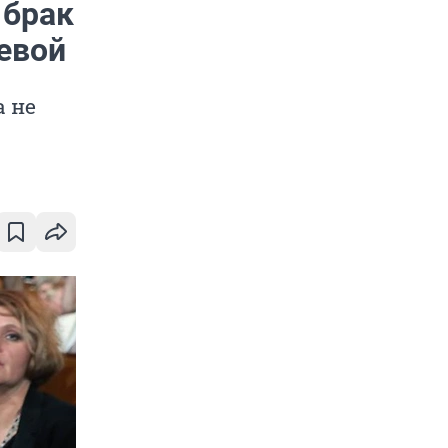
 брак
евой
а не