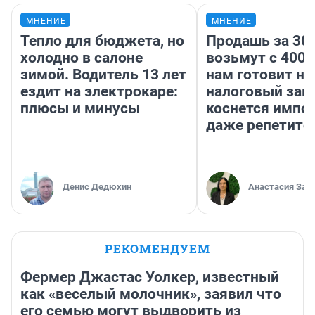
МНЕНИЕ
МНЕНИЕ
Тепло для бюджета, но
Продашь за 300
холодно в салоне
возьмут с 4000
зимой. Водитель 13 лет
нам готовит н
ездит на электрокаре:
налоговый зако
плюсы и минусы
коснется импор
даже репетито
Денис Дедюхин
Анастасия Зав
РЕКОМЕНДУЕМ
Фермер Джастас Уолкер, известный
как «веселый молочник», заявил что
его семью могут выдворить из