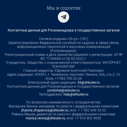
Мы в соцсетях
Контактные данные для Роскомнадзора и государственных органов
Сетевое издание «26.ру» (18+)
Зарегистрировано Федеральной службой по надзору в сфере связи,
информационных технологий и массовых коммуникаций
(Роскомнадзор).
Регистрационный номер и дата принятия решения о регистрации: ЭЛ №
ФС 77-84684 от 06.02.2023 г.
Учредитель: Общество с ограниченной ответственностью "ИНТЕРНЕТ
ТЕХНОЛОГИИ"
Главный редактор: Ефремов Анатолий Павлович
Адрес редакции: 454091, г. Челябинск, проспект Ленина, 26А, стр.2, 16
этаж, +7-982-706-26-26
Электронный адрес редакции:
26@shkulev.ru
Контактные данные для Роскомнадзора и государственных органов:
juristchel@shkulev.ru
Техподдержка:
help@shkulev.ru
По вопросам коммерческого сотрудничества:
Жапарова Жанна, менеджер по работе с федеральными клиентами
zhanna.zhaparova@shkulev.ru
, моб. + 7 982 640 34 32
Ревина Мария, директор по работе с федеральными клиентами
mariya.revina@shkulev.ru
, моб. +7 910 402 4056