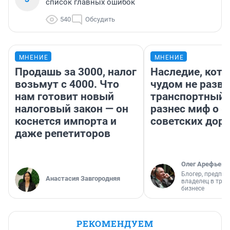
список главных ошибок
540
Обсудить
МНЕНИЕ
МНЕНИЕ
Продашь за 3000, налог
Наследие, кото
возьмут с 4000. Что
чудом не разва
нам готовит новый
транспортный 
налоговый закон — он
разнес миф о 
коснется импорта и
советских доро
даже репетиторов
Олег Арефьев
Блогер, предпри
Анастасия Завгородняя
владелец в тра
бизнесе
РЕКОМЕНДУЕМ