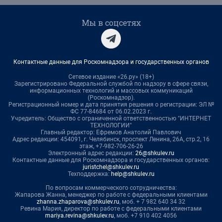
Мы в соцсетях
Контактные данные для Роскомнадзора и государственных органов
Сетевое издание «26.ру» (18+)
Зарегистрировано Федеральной службой по надзору в сфере связи,
информационных технологий и массовых коммуникаций
(Роскомнадзор).
Регистрационный номер и дата принятия решения о регистрации: ЭЛ №
ФС 77-84684 от 06.02.2023 г.
Учредитель: Общество с ограниченной ответственностью "ИНТЕРНЕТ
ТЕХНОЛОГИИ"
Главный редактор: Ефремов Анатолий Павлович
Адрес редакции: 454091, г. Челябинск, проспект Ленина, 26А, стр.2, 16
этаж, +7-982-706-26-26
Электронный адрес редакции:
26@shkulev.ru
Контактные данные для Роскомнадзора и государственных органов:
juristchel@shkulev.ru
Техподдержка:
help@shkulev.ru
По вопросам коммерческого сотрудничества:
Жапарова Жанна, менеджер по работе с федеральными клиентами
zhanna.zhaparova@shkulev.ru
, моб. + 7 982 640 34 32
Ревина Мария, директор по работе с федеральными клиентами
mariya.revina@shkulev.ru
, моб. +7 910 402 4056