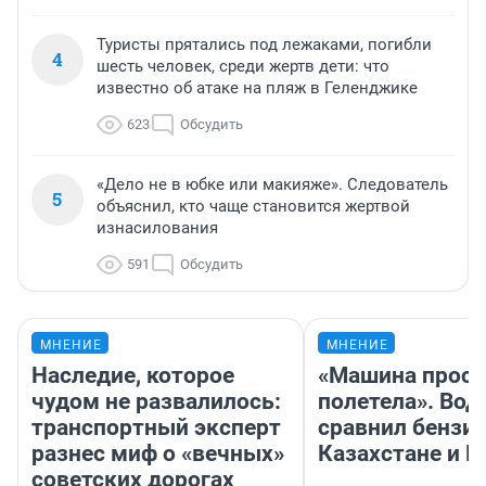
Туристы прятались под лежаками, погибли
4
шесть человек, среди жертв дети: что
известно об атаке на пляж в Геленджике
623
Обсудить
«Дело не в юбке или макияже». Следователь
5
объяснил, кто чаще становится жертвой
изнасилования
591
Обсудить
МНЕНИЕ
МНЕНИЕ
Наследие, которое
«Машина прост
чудом не развалилось:
полетела». Вод
транспортный эксперт
сравнил бензин
разнес миф о «вечных»
Казахстане и Р
советских дорогах