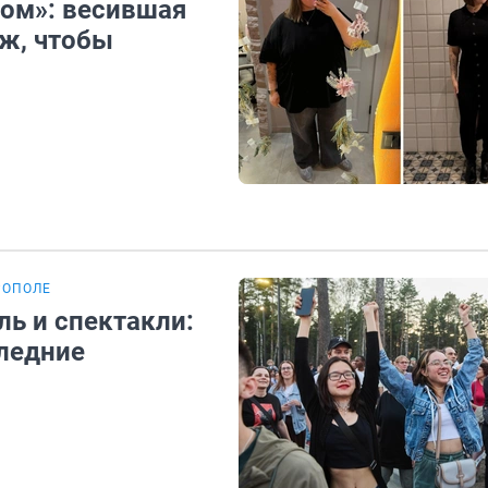
ом»: весившая
ож, чтобы
РОПОЛЕ
ль и спектакли:
следние