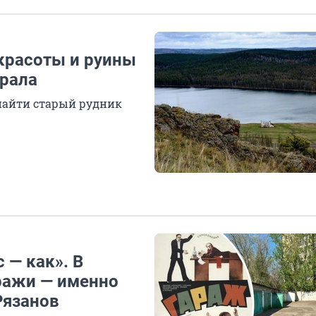
 красоты и руины
Урала
 найти старый рудник
 — как». В
ражи — именно
Рязанов