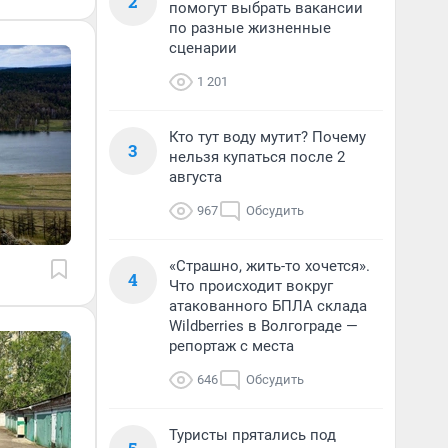
2
помогут выбрать вакансии
по разные жизненные
сценарии
1 201
Кто тут воду мутит? Почему
3
нельзя купаться после 2
августа
967
Обсудить
«Страшно, жить-то хочется».
4
Что происходит вокруг
атакованного БПЛА склада
Wildberries в Волгограде —
репортаж с места
646
Обсудить
Туристы прятались под