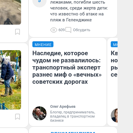
5
лежаками, погибли шесть
человек, среди жертв дети:
что известно об атаке на
пляж в Геленджике
609
Обсудить
МНЕНИЕ
МНЕНИЕ
Наследие, которое
Кварти
чудом не развалилось:
но деш
транспортный эксперт
рынок 
разнес миф о «вечных»
сейчас
советских дорогах
Олег Арефьев
Ек
Блогер, предприниматель,
владелец в транспортном
ди
бизнесе
не