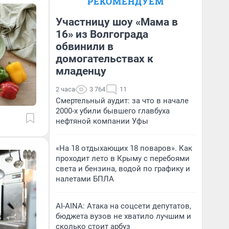
РЕКОМЕНДУЕМ
Участницу шоу «Мама в
16» из Волгограда
обвинили в
домогательствах к
младенцу
2 часа
3 764
11
Смертельный аудит: за что в начале
2000-х убили бывшего главбуха
нефтяной компании Уфы
«На 18 отдыхающих 18 поваров». Как
проходит лето в Крыму с перебоями
света и бензина, водой по графику и
налетами БПЛА
AI-AINA: Атака на соцсети депутатов,
бюджета вузов не хватило лучшим и
сколько стоит арбуз