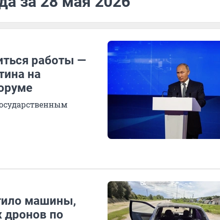
да за 28 мая 2026
ться работы —
тина на
оруме
 государственным
тило машины,
х дронов по