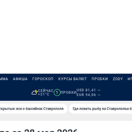
АММА
АФИША
ГОРОСКОП
КУРСЫ ВАЛЮТ
ПРОБКИ
ZODY
И
USD 81,41
СЕЙЧАС
1
ПРОБКИ
+21°C
EUR 94,06
ткрытые: все о бассейнах Ставрополя
Где ловить рыбу на Ставрополье 