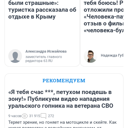
были страшные»:
тебя боюсь! Ра
туристка рассказала об
отложили прок
отдыхе в Крыму
«Человека-пау
отзыв о фильм
«человека-бул
Александра Исмайлова
Надежда Губар
заместитель главного
редактора 63.RU
РЕКОМЕНДУЕМ
«Я тебя счас ***, петухом поедешь в
зону!» Публикуем видео нападения
уральского гопника на ветерана СВО
9 часов
31 915
272
Теряет зрение, но гоняет на мотоцикле и скейте. Как
живет подросток с редчайшим диагнозом, от