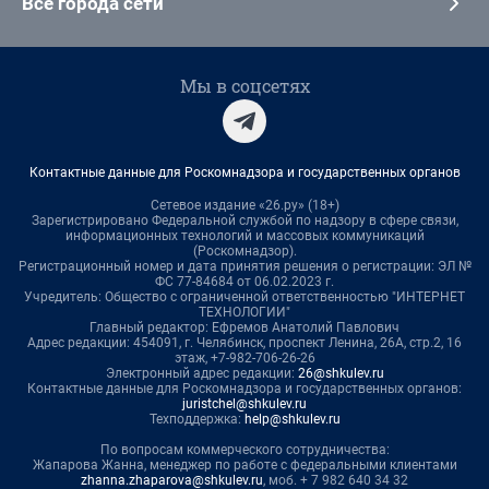
Все города сети
Мы в соцсетях
Контактные данные для Роскомнадзора и государственных органов
Сетевое издание «26.ру» (18+)
Зарегистрировано Федеральной службой по надзору в сфере связи,
информационных технологий и массовых коммуникаций
(Роскомнадзор).
Регистрационный номер и дата принятия решения о регистрации: ЭЛ №
ФС 77-84684 от 06.02.2023 г.
Учредитель: Общество с ограниченной ответственностью "ИНТЕРНЕТ
ТЕХНОЛОГИИ"
Главный редактор: Ефремов Анатолий Павлович
Адрес редакции: 454091, г. Челябинск, проспект Ленина, 26А, стр.2, 16
этаж, +7-982-706-26-26
Электронный адрес редакции:
26@shkulev.ru
Контактные данные для Роскомнадзора и государственных органов:
juristchel@shkulev.ru
Техподдержка:
help@shkulev.ru
По вопросам коммерческого сотрудничества:
Жапарова Жанна, менеджер по работе с федеральными клиентами
zhanna.zhaparova@shkulev.ru
, моб. + 7 982 640 34 32