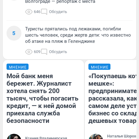
Волгограде — репортаж с места
646
Обсудить
Туристы прятались под лежаками, погибли
5
шесть человек, среди жертв дети: что известно
об атаке на пляж в Геленджике
609
Обсудить
МНЕНИЕ
МНЕНИЕ
Мой банк меня
«Покупаешь кот
бережет. Журналист
мешке»:
хотела снять 200
предпринимате
тысяч, чтобы погасить
рассказала, как
кредит, — к ней домой
самом деле уст
приехала служба
бизнес со скла
безопасности
дешевых товар
Наталья Шорохо
Ксения Владимирская