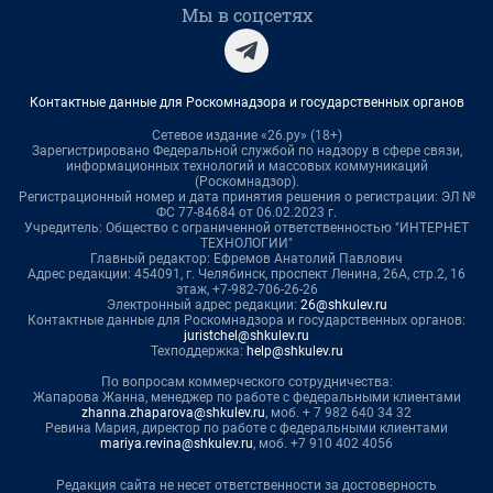
Мы в соцсетях
Контактные данные для Роскомнадзора и государственных органов
Сетевое издание «26.ру» (18+)
Зарегистрировано Федеральной службой по надзору в сфере связи,
информационных технологий и массовых коммуникаций
(Роскомнадзор).
Регистрационный номер и дата принятия решения о регистрации: ЭЛ №
ФС 77-84684 от 06.02.2023 г.
Учредитель: Общество с ограниченной ответственностью "ИНТЕРНЕТ
ТЕХНОЛОГИИ"
Главный редактор: Ефремов Анатолий Павлович
Адрес редакции: 454091, г. Челябинск, проспект Ленина, 26А, стр.2, 16
этаж, +7-982-706-26-26
Электронный адрес редакции:
26@shkulev.ru
Контактные данные для Роскомнадзора и государственных органов:
juristchel@shkulev.ru
Техподдержка:
help@shkulev.ru
По вопросам коммерческого сотрудничества:
Жапарова Жанна, менеджер по работе с федеральными клиентами
zhanna.zhaparova@shkulev.ru
, моб. + 7 982 640 34 32
Ревина Мария, директор по работе с федеральными клиентами
mariya.revina@shkulev.ru
, моб. +7 910 402 4056
Редакция сайта не несет ответственности за достоверность