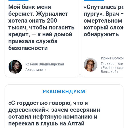
Мой банк меня
«Спуталась реч
бережет. Журналист
пургу». Врач — 
хотела снять 200
смертельном д
тысяч, чтобы погасить
который слож
кредит, — к ней домой
обнаружить
приехала служба
безопасности
Ирина Волкова
Главврач клини
Ксения Владимирская
«Реабилитация 
Автор мнения
Волковой»
РЕКОМЕНДУЕМ
«С гордостью говорю, что я
деревенский»: зачем северянин
оставил нефтяную компанию и
переехал в глушь на Алтай