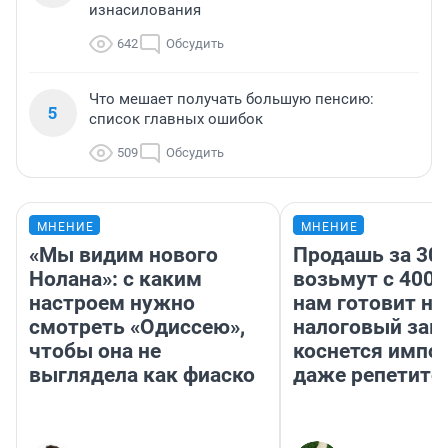
изнасилования
642
Обсудить
Что мешает получать большую пенсию:
5
список главных ошибок
509
Обсудить
МНЕНИЕ
МНЕНИЕ
«Мы видим нового
Продашь за 300
Нолана»: с каким
возьмут с 4000
настроем нужно
нам готовит н
смотреть «Одиссею»,
налоговый зако
чтобы она не
коснется импор
выглядела как фиаско
даже репетито